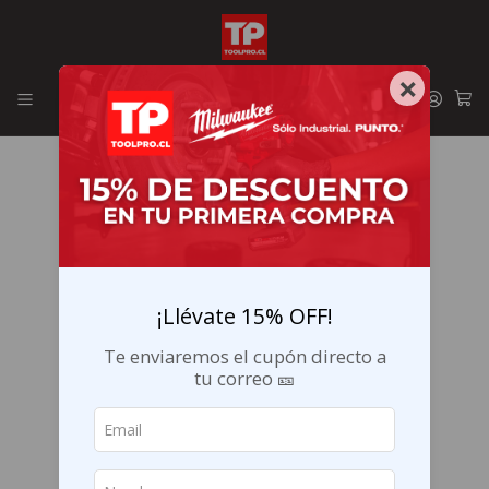
Envíos GRATIS en la RM por compras sobre $29.990
×
¡Llévate 15% OFF!
Te enviaremos el cupón directo a
tu correo 🎫