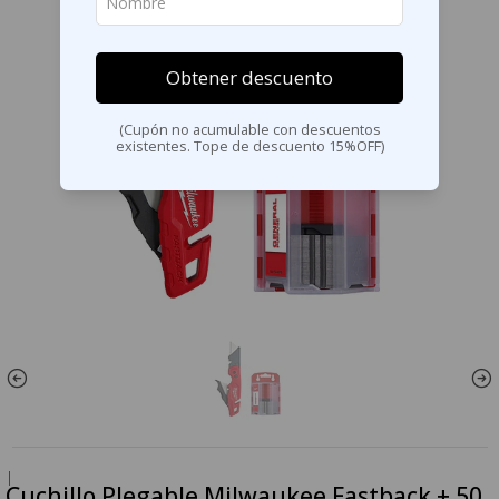
Obtener descuento
(Cupón no acumulable con descuentos
existentes. Tope de descuento 15%OFF)
|
Cuchillo Plegable Milwaukee Fastback + 50