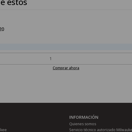
e estos
20
Comprar ahora
INFORMACIÓN
Quienes somos
ukee
Servicio técnico autorizado Milwauk