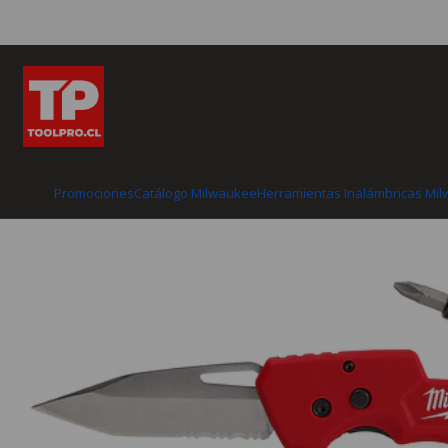
Inicio
Catálogo Milwaukee
Herramientas
Promociones
Catálogo Milwaukee
Herramientas Inalámbricas Mi