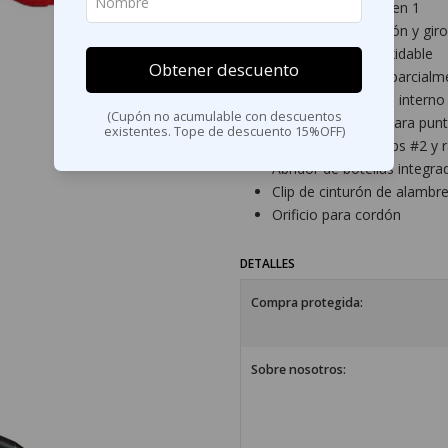
Navaja plegable 5 en 1
Apertura con presión y giro
Hoja de acero inoxidable
Obtener descuento
Diseño tipo tanto parcialm
Seguro de bloqueo interno
(Cupón no acumulable con descuentos
Soporte plegable para punt
existentes. Tope de descuento 15%OFF)
Incluye punta Phillips #2 y
Abridor de botellas integra
Clip de cinturón de alambr
Orificio para cordón
DETALLES
Compra protegida:
Sobre nosotros: