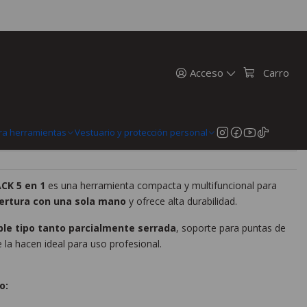
ilwaukee Plegable Fastback 5 En 1 48-22-1540
isa Milwaukee Plegable Fastback 5
0
Acceso
Carro
n
MercadoPago
ra herramientas
Vestuario y protección personal
CK 5 en 1
es una herramienta compacta y multifuncional para
ertura con una sola mano
y ofrece alta durabilidad.
ble tipo tanto parcialmente serrada
, soporte para puntas de
 la hacen ideal para uso profesional.
o: