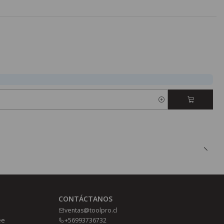
CONTÁCTANOS
ventas@toolpro.cl
ee
+56993736732