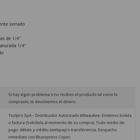
ente serrado
as de 1/4"
 ranurada 1/4"
do
e
Si hay algún problema o no recibes el producto tal como lo
compraste, te devolvemos el dinero.
Toolpro SpA – Distribuidor Autorizado Milwaukee. Emitimos boleta
o factura (Solicítela al momento de su compra). Todo medio de
pago: débito y crédito (webpay) o transferencia. Despacho
inmediato con Bluexpress Copec.