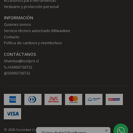
Accesorios para herramientas
Vestuario y protección personal
INFORMACIÓN
Quienes somos
Servicio técnico autorizado Milwaukee
Contacto
Política de cambios y reembolsos
CONTÁCTANOS
ventas@toolpro.cl
+56993736732
56993736732
2026 Sociedad Comercial Toolpro SPA.
¿Tienes dudas? Escríbenos