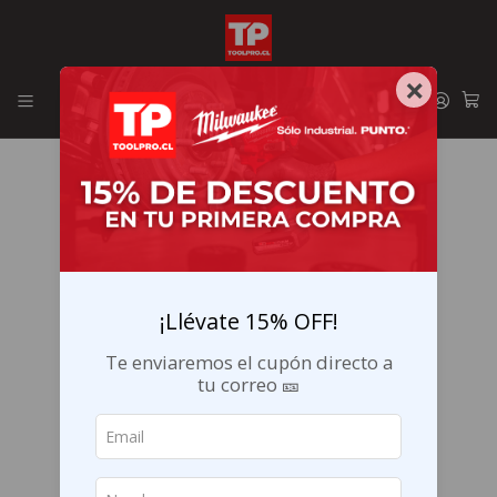
Envíos GRATIS en la RM por compras sobre $29.990
×
¡Llévate 15% OFF!
Te enviaremos el cupón directo a
tu correo 🎫