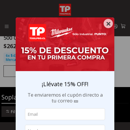
Envíos GRATIS en la RM por compras sobre $29.990
3017-20
|
Milwaukee
Agotado
×
Soplador Inalámbrico
Milwaukee M18 Fuel
500 CFM 3017-20
$262.990
6x $43.832 sin interés con
MercadoPago
Ver detalles
¡Llévate 15% OFF!
Te enviaremos el cupón directo a
Sopladoras
tu correo 🎫
Filtros