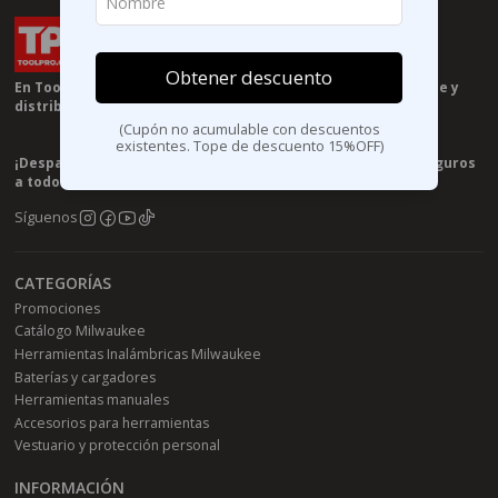
Obtener descuento
En Toolpro.cl somos especilistas en herramientas Milwaukee y
distribuidores autorizados de la marca en chile 🧰🤝
(Cupón no acumulable con descuentos
existentes. Tope de descuento 15%OFF)
¡Despachos el mismo día de tu compra! ¡Envíos rápidos y seguros
a todo Chile!
Síguenos
CATEGORÍAS
Promociones
Catálogo Milwaukee
Herramientas Inalámbricas Milwaukee
Baterías y cargadores
Herramientas manuales
Accesorios para herramientas
Vestuario y protección personal
INFORMACIÓN