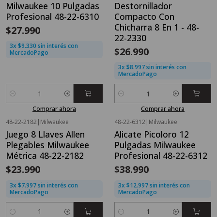
Milwaukee 10 Pulgadas
Destornillador
Profesional 48-22-6310
Compacto Con
Chicharra 8 En 1 - 48-
$27.990
22-2330
3x $9.330 sin interés con
$26.990
MercadoPago
3x $8.997 sin interés con
MercadoPago
Cantidad
Cantidad
Comprar ahora
Comprar ahora
48-22-2182
|
Milwaukee
48-22-6312
|
Milwaukee
Juego 8 Llaves Allen
Alicate Picoloro 12
Plegables Milwaukee
Pulgadas Milwaukee
Métrica 48-22-2182
Profesional 48-22-6312
$23.990
$38.990
3x $7.997 sin interés con
3x $12.997 sin interés con
MercadoPago
MercadoPago
Cantidad
Cantidad