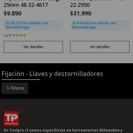
25mm 48-32-4617
22-2950
$9.890
$31.990
3x $3.297 sin interés con
3x $10.663 sin interés con
MercadoPago
MercadoPago
5.0
Ver detalles
Ver detalles
Fijación - Llaves y destornilladores
Filtros
En Toolpro.cl somos especilistas en herramientas Milwaukee y