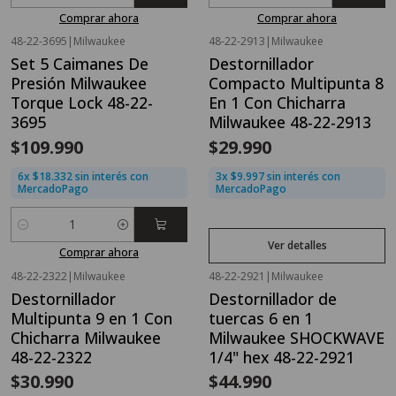
Comprar ahora
Comprar ahora
48-22-3695
|
Milwaukee
48-22-2913
|
Milwaukee
Agotado
Set 5 Caimanes De
Destornillador
Presión Milwaukee
Compacto Multipunta 8
Torque Lock 48-22-
En 1 Con Chicharra
3695
Milwaukee 48-22-2913
$109.990
$29.990
6x $18.332 sin interés con
3x $9.997 sin interés con
MercadoPago
MercadoPago
Cantidad
Ver detalles
Comprar ahora
48-22-2322
|
Milwaukee
48-22-2921
|
Milwaukee
Agotado
Agotado
Destornillador
Destornillador de
Multipunta 9 en 1 Con
tuercas 6 en 1
Chicharra Milwaukee
Milwaukee SHOCKWAVE
48-22-2322
1/4" hex 48-22-2921
$30.990
$44.990