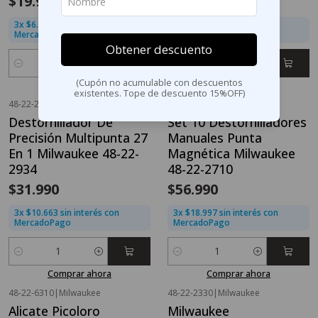
$19.990
$41.990
3x $6.663 sin interés con
3x $13.997 sin interés con
MercadoPago
MercadoPago
Obtener descuento
Cantidad
Cantidad
(Cupón no acumulable con descuentos
Comprar ahora
Comprar ahora
existentes. Tope de descuento 15%OFF)
48-22-2934
|
Milwaukee
48-22-2710
|
Milwaukee
Destornillador De
Set 10 Destornilladores
Precisión Multipunta 27
Manuales Punta
En 1 Milwaukee 48-22-
Magnética Milwaukee
2934
48-22-2710
$31.990
$56.990
3x $10.663 sin interés con
3x $18.997 sin interés con
MercadoPago
MercadoPago
Cantidad
Cantidad
Comprar ahora
Comprar ahora
48-22-6310
|
Milwaukee
48-22-2330
|
Milwaukee
Alicate Picoloro
Milwaukee