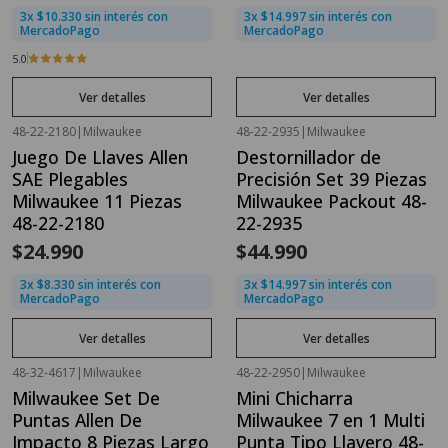
3x $10.330 sin interés con
3x $14.997 sin interés con
MercadoPago
MercadoPago
5.0
Ver detalles
Ver detalles
48-22-2180
|
Milwaukee
48-22-2935
|
Milwaukee
Agotado
Agotado
Juego De Llaves Allen
Destornillador de
SAE Plegables
Precisión Set 39 Piezas
Milwaukee 11 Piezas
Milwaukee Packout 48-
48-22-2180
22-2935
$24.990
$44.990
3x $8.330 sin interés con
3x $14.997 sin interés con
MercadoPago
MercadoPago
Ver detalles
Ver detalles
48-32-4617
|
Milwaukee
48-22-2950
|
Milwaukee
Agotado
Agotado
Milwaukee Set De
Mini Chicharra
Puntas Allen De
Milwaukee 7 en 1 Multi
Impacto 8 Piezas Largo
Punta Tipo Llavero 48-