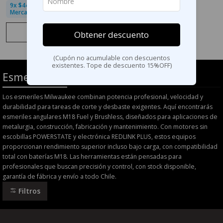
9x $44.443 sin interés con
MercadoPago
Ver detalles
Obtener descuento
(Cupón no acumulable con descuentos
existentes. Tope de descuento 15%OFF)
Esmeriles
Los esmeriles Milwaukee combinan potencia profesional, velocidad y
durabilidad para tareas de corte y desbaste exigentes. Aquí encontrarás
esmeriles angulares M18 Fuel y Brushless, diseñados para aplicaciones de
metalurgia, construcción, fabricación y mantenimiento. Con motores sin
escobillas POWERSTATE y electrónica REDLINK PLUS, estos equipos
proporcionan rendimiento superior incluso bajo carga, con compatibilidad
total con baterías M18. Las herramientas están pensadas para
profesionales que buscan precisión y control, con stock disponible,
garantía de fábrica y envío a todo Chile.
Filtros