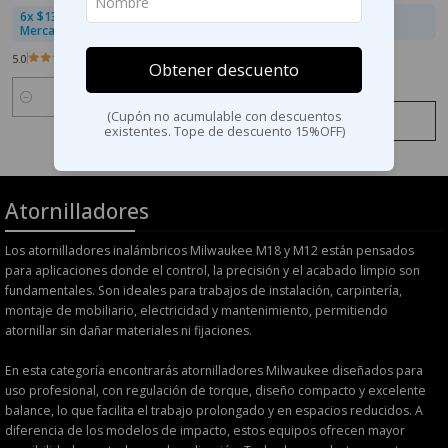
6x $36.665 sin interés con
6x $13.332 sin interés con
MercadoPago
MercadoPago
5.0
Obtener descuento
Cantidad
(Cupón no acumulable con descuentos
Ver detalles
Comprar ahora
existentes. Tope de descuento 15%OFF)
Atornilladores
Los atornilladores inalámbricos Milwaukee M18 y M12 están pensados
para aplicaciones donde el control, la precisión y el acabado limpio son
fundamentales. Son ideales para trabajos de instalación, carpintería,
montaje de mobiliario, electricidad y mantenimiento, permitiendo
atornillar sin dañar materiales ni fijaciones.
En esta categoría encontrarás atornilladores Milwaukee diseñados para
uso profesional, con regulación de torque, diseño compacto y excelente
balance, lo que facilita el trabajo prolongado y en espacios reducidos. A
diferencia de los modelos de impacto, estos equipos ofrecen mayor