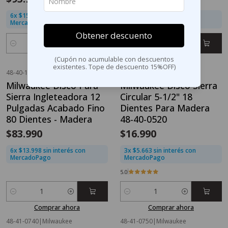
6x $15.665 sin interés con
3x $16.663 sin interés con
MercadoPago
MercadoPago
Obtener descuento
Cantidad
Cantidad
(Cupón no acumulable con descuentos
Comprar ahora
Comprar ahora
existentes. Tope de descuento 15%OFF)
48-40-1224
|
Milwaukee
48-40-0520
|
Milwaukee
Milwaukee Disco Para
Milwaukee Disco Sierra
Sierra Ingleteadora 12
Circular 5-1/2" 18
Pulgadas Acabado Fino
Dientes Para Madera
80 Dientes - Madera
48-40-0520
$83.990
$16.990
6x $13.998 sin interés con
3x $5.663 sin interés con
MercadoPago
MercadoPago
5.0
Cantidad
Cantidad
Comprar ahora
Comprar ahora
48-41-0740
|
Milwaukee
48-41-0750
|
Milwaukee