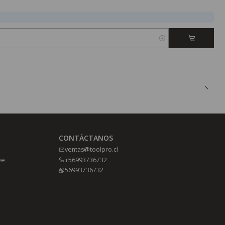
CONTÁCTANOS
ventas@toolpro.cl
ee
+56993736732
56993736732