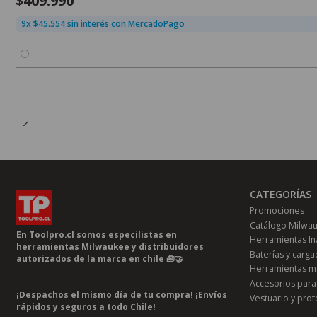
$409.990
9x $45.554 sin interés con MercadoPago
Cantidad
CATEGORÍAS
Promociones
Catálogo Milwa
En Toolpro.cl somos especilistas en
Herramientas In
herramientas Milwaukee y distribuidores
Baterías y carg
autorizados de la marca en chile 🧰🤝
Herramientas m
Accesorios para
¡Despachos el mismo día de tu compra! ¡Envíos
Vestuario y prot
rápidos y seguros a todo Chile!