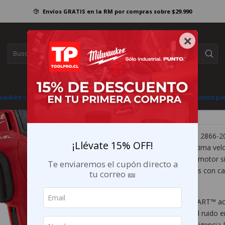
entas Inalámbricas Milwaukee
Fijación
Atornilladores
Atornillador Volcani
Envíos GRATIS en la RM por compras sobre $29.990
|
Atornillador Vo
×
Fuel 2866-20
6x $36.665 sin interés co
lwaukee
Baterías y cargadores
Herramientas manuales
Accesorios pa
Mostrar stock de ubicaciones
DESCRIPCIÓN
El Milwaukee M18 FUEL 2866-20 
¡Llévate 15% OFF!
yeso que requieren máxima vel
intensivas. Gracias a su motor 
Te enviaremos el cupón directo a
de muchas herramientas con cab
tu correo 🎫
eficiente.
La tecnología AUTO START™ activ
superficie, reduciendo el ruido 
batería. Además, la inteligenci