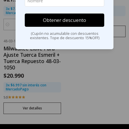
3x $7.330 sin interés con
3x $9.830 sin interés con
MercadoPago
MercadoPago
Obtener descuento
Cantidad
Ver detalles
(Cupón no acumulable con descuentos
Comprar ahora
existentes. Tope de descuento 15%OFF)
48-03-1050
|
Milwaukee
Agotado
Milwaukee Llave Para
Ajuste Tuerca Esmeril +
Tuerca Repuesto 48-03-
1050
$20.990
3x $6.997 sin interés con
MercadoPago
5.0
Ver detalles