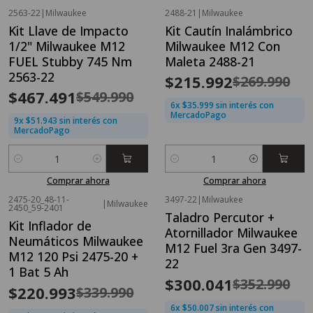
2563-22
|
Milwaukee
2488-21
|
Milwaukee
OFERTA FLASH⚡
OFERTA FLASH⚡
Kit Llave de Impacto
Kit Cautín Inalámbrico
-15%
OFF
-20%
OFF
1/2" Milwaukee M12
Milwaukee M12 Con
FUEL Stubby 745 Nm
Maleta 2488-21
2563-22
$215.992
$269.990
$467.491
$549.990
6x $35.999 sin interés con
MercadoPago
9x $51.943 sin interés con
MercadoPago
Cantidad
Cantidad
Comprar ahora
Comprar ahora
2475-20_48-11-
3497-22
|
Milwaukee
|
Milwaukee
OFERTA FLASH⚡
OFERTA FLASH⚡
2450_59-2401
Taladro Percutor +
-35%
OFF
-15%
OFF
Kit Inflador de
Atornillador Milwaukee
Neumáticos Milwaukee
M12 Fuel 3ra Gen 3497-
M12 120 Psi 2475-20 +
22
1 Bat 5 Ah
$300.041
$352.990
$220.993
$339.990
6x $50.007 sin interés con