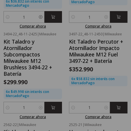
6x $36.832 sin interés con
MercadoPago
MercadoPago
Cantidad
Cantidad
Comprar ahora
Comprar ahora
3494-22_48-11-2425
|
Milwaukee
3497-22_48-11-2450
|
Milwaukee
Kit Taladro y
Kit Taladro Percutor +
Atornillador
Atornillador Impacto
Subcompactos
Milwaukee M12 Fuel
Milwaukee M12
3497-22 + Batería
Brushless 3494-22 +
$352.990
Batería
6x $58.832 sin interés con
$299.990
MercadoPago
6x $49.998 sin interés con
MercadoPago
Cantidad
Cantidad
Comprar ahora
Comprar ahora
2562-22
|
Milwaukee
2525-21
|
Milwaukee
OFERTA FLASH⚡
OFERTA FLASH⚡