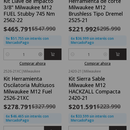
Kit Llave de Impacto
Herramienta de corte
-15%
OFF
-25%
OFF
3/8" Milwaukee M12
Milwaukee M12
Nuevo
Nuevo
FUEL Stubby 745 Nm
Brushless Tipo Dremel
2562-22
2525-21
$465.791
$221.992
$547.990
$295.990
9x $51.755 sin interés con
6x $36.999 sin interés con
MercadoPago
MercadoPago
Cantidad
Cantidad
Comprar ahora
Comprar ahora
2526-21XC
|
Milwaukee
2420-21
|
Milwaukee
OFERTA FLASH⚡
OFERTA FLASH⚡
Kit Herramienta
Kit Sierra Sable
-15%
OFF
-10%
OFF
Oscilatoria Multiusos
Milwaukee M12
Nuevo
Nuevo
Milwaukee M12 Fuel
HACKZALL Compacta
2526-21XC
2420-21
$278.791
$201.591
$327.990
$223.990
6x $46.465 sin interés con
6x $33.599 sin interés con
MercadoPago
MercadoPago