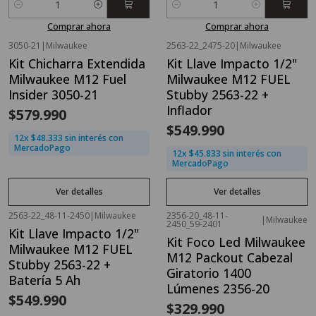
Cantidad
Cantidad
Comprar ahora
Comprar ahora
3050-21
|
Milwaukee
2563-22_2475-20
|
Milwaukee
Agotado
Agotado
Kit Chicharra Extendida
Kit Llave Impacto 1/2"
Milwaukee M12 Fuel
Milwaukee M12 FUEL
Insider 3050-21
Stubby 2563-22 +
Inflador
$579.990
$549.990
12x $48.333 sin interés con
MercadoPago
12x $45.833 sin interés con
MercadoPago
Ver detalles
Ver detalles
2563-22_48-11-2450
|
Milwaukee
2356-20_48-11-
|
Milwaukee
Agotado
Agotado
2450_59-2401
Kit Llave Impacto 1/2"
Kit Foco Led Milwaukee
Milwaukee M12 FUEL
M12 Packout Cabezal
Stubby 2563-22 +
Giratorio 1400
Batería 5 Ah
Lúmenes 2356-20
$549.990
$329.990