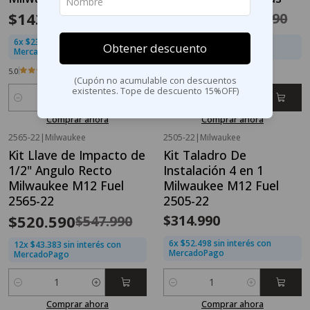
$143.991
$224.992
$159.990
$299.990
6x $23.999 sin interés con
6x $37.499 sin interés con
Obtener descuento
MercadoPago
MercadoPago
5.0
(Cupón no acumulable con descuentos
existentes. Tope de descuento 15%OFF)
Cantidad
Cantidad
Comprar ahora
Comprar ahora
2565-22
|
Milwaukee
2505-22
|
Milwaukee
OFERTA FLASH⚡
Kit Llave de Impacto de
Kit Taladro De
-5%
OFF
1/2" Angulo Recto
Instalación 4 en 1
Milwaukee M12 Fuel
Milwaukee M12 Fuel
2565-22
2505-22
$520.590
$314.990
$547.990
6x $52.498 sin interés con
12x $43.383 sin interés con
MercadoPago
MercadoPago
Cantidad
Cantidad
Comprar ahora
Comprar ahora