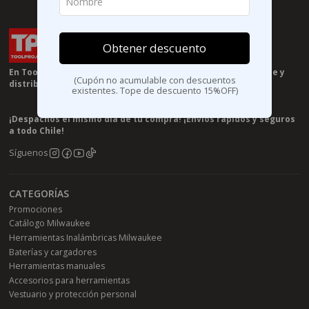
Obtener descuento
En Toolpro.cl somos especilistas en herramientas Milwaukee y
(Cupón no acumulable con descuentos
distribuidores autorizados de la marca en chile 🧰🤝
existentes. Tope de descuento 15%OFF)
¡Despachos el mismo día de tu compra! ¡Envíos rápidos y seguros
a todo Chile!
Síguenos
CATEGORÍAS
Promociones
Catálogo Milwaukee
Herramientas Inalámbricas Milwaukee
Baterías y cargadores
Herramientas manuales
Accesorios para herramientas
Vestuario y protección personal