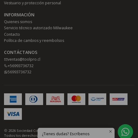
Vestuario y protección personal
INFORMACIÓN
Quienes somos
Servicio técnico autorizado Milwaukee
Contacto
Política de cambios y reembolsos
CONTÁCTANOS
ventas@toolpro.cl
+56993736732
56993736732
2026 Sociedad Comercial Toolpro SPA.
¿Tienes dudas? Escríbenos
Todos los derechos reservados.
Desarrollado por Jumpseller
.