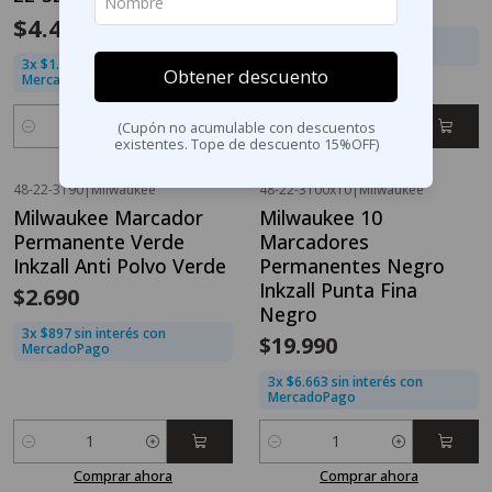
$2.690
$4.492
$5.990
3x $897 sin interés con
MercadoPago
3x $1.497 sin interés con
Obtener descuento
MercadoPago
5.0
(Cupón no acumulable con descuentos
Cantidad
Cantidad
existentes. Tope de descuento 15%OFF)
Comprar ahora
Comprar ahora
48-22-3190
|
Milwaukee
48-22-3100x10
|
Milwaukee
Milwaukee Marcador
Milwaukee 10
Permanente Verde
Marcadores
Inkzall Anti Polvo Verde
Permanentes Negro
Inkzall Punta Fina
$2.690
Negro
3x $897 sin interés con
$19.990
MercadoPago
3x $6.663 sin interés con
MercadoPago
Cantidad
Cantidad
Comprar ahora
Comprar ahora