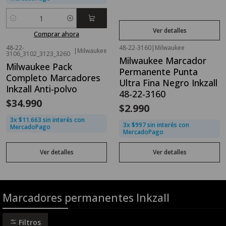
Cantidad
Ver detalles
Comprar ahora
48-22-
48-22-3160
|
Milwaukee
|
Milwaukee
Agotado
Agotado
3106_3102_3123_3260
Milwaukee Marcador
Milwaukee Pack
Permanente Punta
Completo Marcadores
Ultra Fina Negro Inkzall
Inkzall Anti-polvo
48-22-3160
$34.990
$2.990
3x $11.663 sin interés con
3x $997 sin interés con
MercadoPago
MercadoPago
Ver detalles
Ver detalles
Marcadores permanentes Inkzall
Filtros