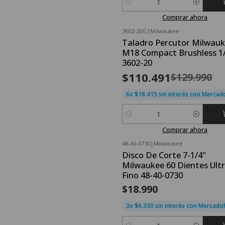
Cantidad
Comprar ahora
3602-20G
|
Milwaukee
OFERTA FLASH⚡
Taladro Percutor Milwau
-15%
OFF
M18 Compact Brushless 1
Nuevo
3602-20
$110.491
$129.990
6x $18.415 sin interés con Merca
Cantidad
Comprar ahora
48-40-0730
|
Milwaukee
Nuevo
Disco De Corte 7-1/4"
Milwaukee 60 Dientes Ult
Fino 48-40-0730
$18.990
3x $6.330 sin interés con Mercad