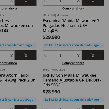
Cantidad
mprar ahora
Comprar ahora
ukee
MLSQ070
|
Milwaukee
Nuevo
uches
Escuadra Rápida Milwaukee 7
es Milwaukee con
Pulgadas Hecha en USA
-8183
Mlsq070
$29.990
nterés con MercadoPago
3x $9.997 sin interés con MercadoPago
Cantidad
mprar ahora
Comprar ahora
ukee
505G
|
Milwaukee
Nuevo
ara Atornillador
Jockey Con Malla Milwaukee
2-14 Awg Pack 2 Un
Tamaño Ajustable GRIDIRON -
Gris 505G
$28.990
interés con MercadoPago
3x $9.663 sin interés con MercadoPago