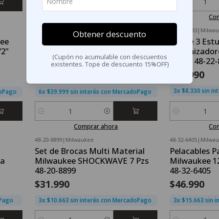
Cantidad
Cantidad
Comprar ahora
Co
48-11-1881B
|
Milwaukee
48-22-8183
|
Milwa
Obtener descuento
Nuevo
OFERTA FLASH⚡
kee
Milwaukee Batería M18 FORGE
Set de 3 Est
-20%
OFF
/2"
XC 8.0 Amperios/hora 48-11-
Organizador
Nuevo
(Cupón no acumulable con descuentos
1881 Sellada
Cierre 48-22
existentes. Tope de descuento 15%OFF)
$239.992
$24.990
$299.990
3x $8.330 sin i
doPago
6x $39.999 sin interés con MercadoPago
Cantidad
Cantidad
Comprar ahora
Co
48-20-8899
|
Milwaukee
48-32-6405
|
Milwa
Nuevo
Nuevo
Set de Brocas Multi Material
Pelacables P
ra
Milwaukee SHOCKWAVE 7 Pzs
Milwaukee 1
48-20-8899
48-32-6405
$31.990
$46.990
oPago
3x $10.663 sin interés con MercadoPago
3x $15.663 sin 