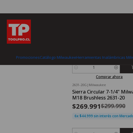
2563-20G
|
Milwaukee
Nuevo
Llave Impacto Milwaukee
FUEL Stubby 1/2” 745 Nm 
20
$339.990
6x $56.665 sin interés con Merca
Promociones
Catálogo Milwaukee
Herramientas Inalámbricas Mi
Cantidad
Comprar ahora
2631-20G
|
Milwaukee
OFERTA FLASH⚡
Sierra Circular 7-1/4" Mil
-10%
OFF
M18 Brushless 2631-20
Nuevo
$269.991
$299.990
6x $44.999 sin interés con Merca