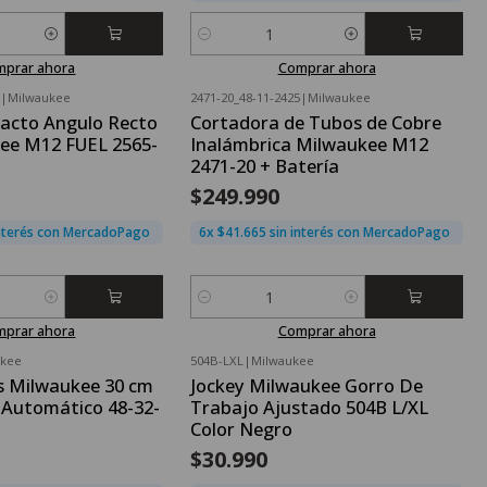
Cantidad
mprar ahora
Comprar ahora
|
Milwaukee
2471-20_48-11-2425
|
Milwaukee
pacto Angulo Recto
Cortadora de Tubos de Cobre
kee M12 FUEL 2565-
Inalámbrica Milwaukee M12
2471-20 + Batería
$249.990
interés con MercadoPago
6x $41.665 sin interés con MercadoPago
Cantidad
mprar ahora
Comprar ahora
ukee
504B-LXL
|
Milwaukee
s Milwaukee 30 cm
Jockey Milwaukee Gorro De
 Automático 48-32-
Trabajo Ajustado 504B L/XL
Color Negro
$30.990