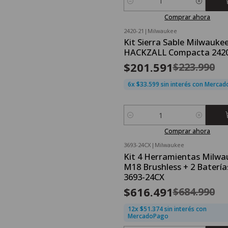
Cantidad
Comprar ahora
2420-21
|
Milwaukee
OFERTA FLASH⚡
Kit Sierra Sable Milwauke
-10%
OFF
HACKZALL Compacta 2420
Nuevo
$201.591
$223.990
6x $33.599 sin interés con Merca
Cantidad
Comprar ahora
3693-24CX
|
Milwaukee
OFERTA FLASH⚡
Kit 4 Herramientas Milwa
-10%
OFF
M18 Brushless + 2 Batería
Nuevo
3693-24CX
$616.491
$684.990
12x $51.374 sin interés con
MercadoPago