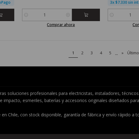
doPago
3x $7.330 sin i
Cantidad
Cantidad
Comprar ahora
Co
1
2
3
4
5
...
»
Último
s soluciones profesionales para electricistas, instaladores, técni
e impacto, esmeriles, baterías y accesorios originales diseñados para
 en Chile, con stock disponible, garantía de fábrica y envío rápido a