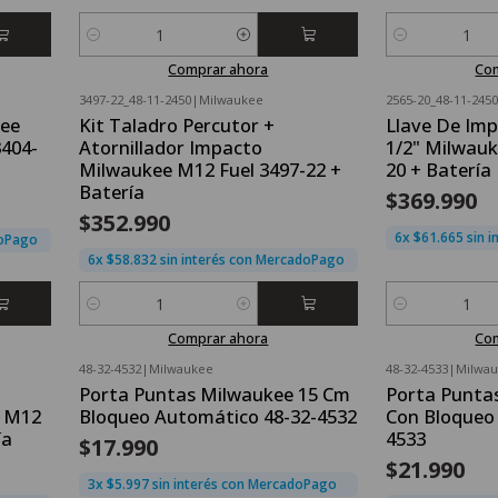
Cantidad
Cantidad
Comprar ahora
Co
3497-22_48-11-2450
|
Milwaukee
2565-20_48-11-2450
kee
Kit Taladro Percutor +
Llave De Im
3404-
Atornillador Impacto
1/2" Milwau
Milwaukee M12 Fuel 3497-22 +
20 + Batería
Batería
$369.990
$352.990
6x $61.665 sin 
doPago
6x $58.832 sin interés con MercadoPago
Cantidad
Cantidad
Comprar ahora
Co
48-32-4532
|
Milwaukee
48-32-4533
|
Milwa
Porta Puntas Milwaukee 15 Cm
Porta Punta
 M12
Bloqueo Automático 48-32-4532
Con Bloqueo
ía
4533
$17.990
$21.990
3x $5.997 sin interés con MercadoPago