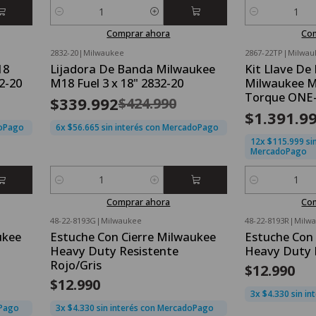
Cantidad
Cantidad
Comprar ahora
Co
2832-20
|
Milwaukee
2867-22TP
|
Milwau
OFERTA FLASH⚡
OFERTA FLASH⚡
18
Lijadora De Banda Milwaukee
Kit Llave De
-20%
OFF
-20%
OFF
2-20
M18 Fuel 3 x 18" 2832-20
Milwaukee M
Nuevo
Torque ONE-
$339.992
$424.990
$1.391.9
doPago
6x $56.665 sin interés con MercadoPago
12x $115.999 sin
MercadoPago
Cantidad
Cantidad
Comprar ahora
Co
48-22-8193G
|
Milwaukee
48-22-8193R
|
Milw
ukee
Estuche Con Cierre Milwaukee
Estuche Con 
Heavy Duty Resistente
Heavy Duty 
Rojo/Gris
$12.990
$12.990
3x $4.330 sin i
oPago
3x $4.330 sin interés con MercadoPago