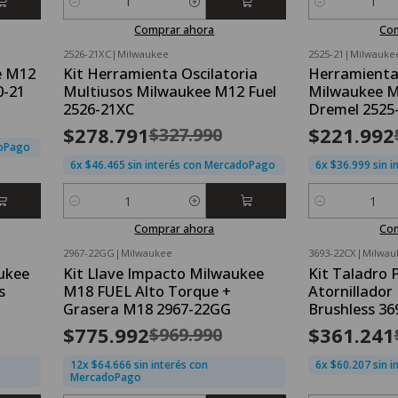
Cantidad
Cantidad
Comprar ahora
Co
2526-21XC
|
Milwaukee
2525-21
|
Milwauke
OFERTA FLASH⚡
OFERTA FLASH⚡
e M12
Kit Herramienta Oscilatoria
Herramienta
-15%
OFF
-25%
OFF
-21
Multiusos Milwaukee M12 Fuel
Milwaukee M
Nuevo
Nuevo
2526-21XC
Dremel 2525
$278.791
$221.992
$327.990
doPago
6x $46.465 sin interés con MercadoPago
6x $36.999 sin 
Cantidad
Cantidad
Comprar ahora
Co
2967-22GG
|
Milwaukee
3693-22CX
|
Milwau
OFERTA FLASH⚡
OFERTA FLASH⚡
ukee
Kit Llave Impacto Milwaukee
Kit Taladro 
-20%
OFF
-15%
OFF
s
M18 FUEL Alto Torque +
Atornillado
Nuevo
Nuevo
Grasera M18 2967-22GG
Brushless 36
$775.992
$361.241
$969.990
12x $64.666 sin interés con
6x $60.207 sin 
MercadoPago