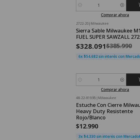
Cantidad
Comprar ahora
2722-20
|
Milwaukee
OFERTA FLASH⚡
Sierra Sable Milwaukee M
-15%
OFF
FUEL SUPER SAWZALL 272
Nuevo
$328.091
$385.990
6x $54.682 sin interés con Merca
Cantidad
Comprar ahora
48-22-8193B
|
Milwaukee
Estuche Con Cierre Milwa
Heavy Duty Resistente
Rojo/Blanco
$12.990
3x $4.330 sin interés con Mercad