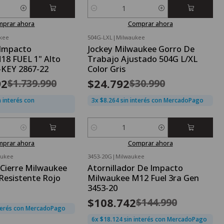
Cantidad
mprar ahora
Comprar ahora
kee
504G-LXL
|
Milwaukee
OFERTA FLASH⚡
 Impacto
Jockey Milwaukee Gorro De
-20%
OFF
18 FUEL 1" Alto
Trabajo Ajustado 504G L/XL
KEY 2867-22
Color Gris
92
$24.792
$1.739.990
$30.990
 interés con
3x $8.264 sin interés con MercadoPago
Cantidad
mprar ahora
Comprar ahora
aukee
3453-20G
|
Milwaukee
OFERTA FLASH⚡
Cierre Milwaukee
Atornillador De Impacto
-25%
OFF
Resistente Rojo
Milwaukee M12 Fuel 3ra Gen
3453-20
$108.742
$144.990
nterés con MercadoPago
6x $18.124 sin interés con MercadoPago