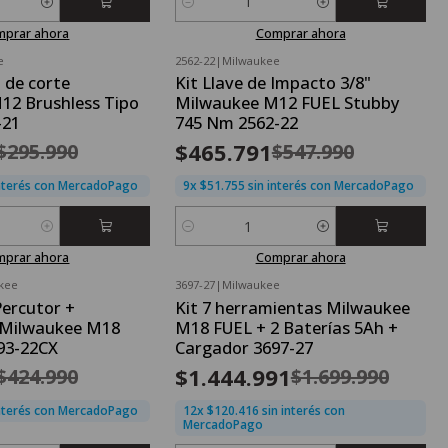
Cantidad
mprar ahora
Comprar ahora
e
2562-22
|
Milwaukee
OFERTA FLASH⚡
 de corte
Kit Llave de Impacto 3/8"
-15%
OFF
12 Brushless Tipo
Milwaukee M12 FUEL Stubby
Nuevo
-21
745 Nm 2562-22
$465.791
$295.990
$547.990
interés con MercadoPago
9x $51.755 sin interés con MercadoPago
Cantidad
mprar ahora
Comprar ahora
kee
3697-27
|
Milwaukee
OFERTA FLASH⚡
Percutor +
Kit 7 herramientas Milwaukee
-15%
OFF
r Milwaukee M18
M18 FUEL + 2 Baterías 5Ah +
Nuevo
93-22CX
Cargador 3697-27
$1.444.991
$424.990
$1.699.990
interés con MercadoPago
12x $120.416 sin interés con
MercadoPago