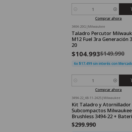
Cantidad
Comprar ahora
3404-20G
|
Milwaukee
OFERTA FLASH⚡
Taladro Percutor Milwau
-30%
OFF
M12 Fuel 3ra Generación 
20
$104.993
$149.990
6x $17.499 sin interés con Merca
Cantidad
Comprar ahora
3494-22_48-11-2425
|
Milwaukee
Kit Taladro y Atornillador
Subcompactos Milwaukee
Brushless 3494-22 + Bater
$299.990