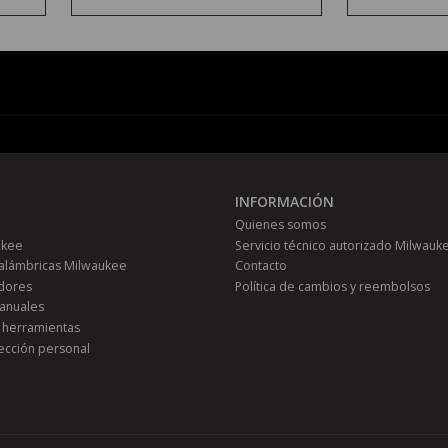
INFORMACIÓN
Quienes somos
ukee
Servicio técnico autorizado Milwauk
alámbricas Milwaukee
Contacto
adores
Política de cambios y reembolsos
anuales
 herramientas
ección personal