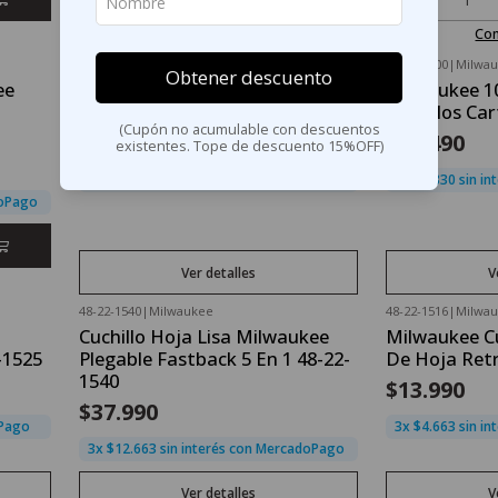
Cantidad
Cantidad
Comprar ahora
Co
48-22-1590
|
Milwaukee
48-22-1900
|
Milwa
Obtener descuento
Agotado
No disponib
ee
Afilador De Cuchillos Compacto
Milwaukee 1
Milwaukee 48-22-1590
Cuchillos Ca
(Cupón no acumulable con descuentos
$15.990
$29.490
existentes. Tope de descuento 15%OFF)
3x $5.330 sin interés con MercadoPago
3x $9.830 sin i
doPago
Ver detalles
V
48-22-1540
|
Milwaukee
48-22-1516
|
Milwa
Agotado
Agotado
Cuchillo Hoja Lisa Milwaukee
Milwaukee C
-1525
Plegable Fastback 5 En 1 48-22-
De Hoja Retr
1540
$13.990
$37.990
oPago
3x $4.663 sin i
3x $12.663 sin interés con MercadoPago
Ver detalles
V