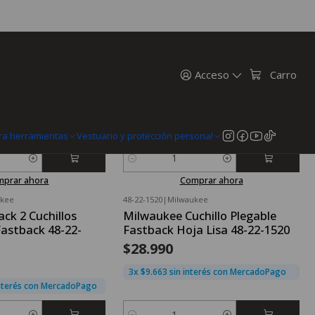
ukee
48-22-1524
|
Milwaukee
chillo Cartonero
Cuchillo Plegable De Camuflaje
 Porta Repuestos
Milwaukee Fastback 48-22-1524
Acceso
Carro
$34.990
3x $11.663 sin interés con MercadoPago
nterés con MercadoPago
ra herramientas
Vestuario y protección personal
Cantidad
mprar ahora
Comprar ahora
ukee
48-22-1520
|
Milwaukee
ck 2 Cuchillos
Milwaukee Cuchillo Plegable
astback 48-22-
Fastback Hoja Lisa 48-22-1520
$28.990
3x $9.663 sin interés con MercadoPago
interés con MercadoPago