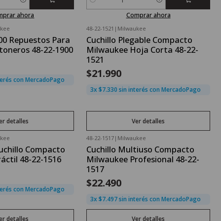
Cantidad
mprar ahora
Comprar ahora
ukee
48-22-1521
|
Milwaukee
le
Agotado
00 Repuestos Para
Cuchillo Plegable Compacto
rtoneros 48-22-1900
Milwaukee Hoja Corta 48-22-
1521
$21.990
nterés con MercadoPago
3x $7.330 sin interés con MercadoPago
er detalles
Ver detalles
ukee
48-22-1517
|
Milwaukee
Agotado
uchillo Compacto
Cuchillo Multiuso Compacto
áctil 48-22-1516
Milwaukee Profesional 48-22-
1517
$22.490
nterés con MercadoPago
3x $7.497 sin interés con MercadoPago
er detalles
Ver detalles