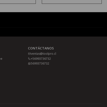
CONTÁCTANOS
ventas@toolpro.cl
ee
+56993736732
56993736732