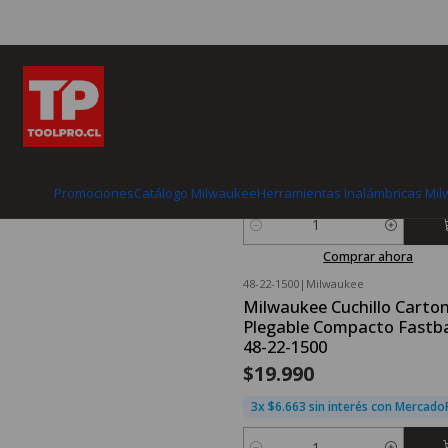
48-22-1505
|
Milwaukee
Cuchillo Multiusos Milwau
Fastback 6 En 1 48-22-150
$29.990
3x $9.997 sin interés con Mercad
Promociones
Catálogo Milwaukee
Herramientas Inalámbricas Mi
Cantidad
Comprar ahora
48-22-1500
|
Milwaukee
Milwaukee Cuchillo Carto
Plegable Compacto Fastb
48-22-1500
$19.990
3x $6.663 sin interés con Mercad