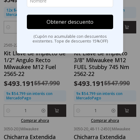
12x $45.833 sin interés con
12x $45.833 sin interés con
MercadoPago
MercadoPago
Obtener descuento
Cantidad
Cantidad
(Cupón no acumulable con descuentos
Comprar ahora
Comprar ahora
existentes. Tope de descuento 15%OFF)
2565-22
|
Milwaukee
2562-22
|
Milwaukee
OFERTA FLASH⚡
OFERTA FLASH⚡
Kit Llave de Impacto de
Kit Llave de Impacto
-10%
OFF
-10%
OFF
1/2" Angulo Recto
3/8" Milwaukee M12
Nuevo
Milwaukee M12 Fuel
FUEL Stubby 745 Nm
2565-22
2562-22
$493.191
$493.191
$547.990
$547.990
9x $54.799 sin interés con
9x $54.799 sin interés con
MercadoPago
MercadoPago
Cantidad
Cantidad
Comprar ahora
Comprar ahora
3050-20
|
Milwaukee
3050-20_48-11-2450
|
Milwaukee
Chicharra Extendida
Chicharra Extendida