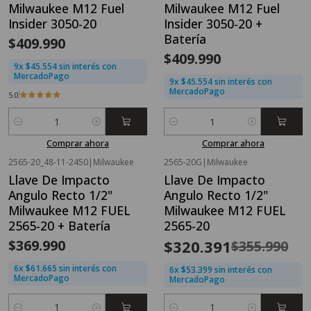
Milwaukee M12 Fuel
Milwaukee M12 Fuel
Insider 3050-20
Insider 3050-20 +
Batería
$409.990
$409.990
9x $45.554 sin interés con
MercadoPago
9x $45.554 sin interés con
MercadoPago
5.0
Cantidad
Cantidad
Comprar ahora
Comprar ahora
2565-20_48-11-2450
|
Milwaukee
2565-20G
|
Milwaukee
OFERTA FLASH⚡
Llave De Impacto
Llave De Impacto
-10%
OFF
Angulo Recto 1/2"
Angulo Recto 1/2"
Milwaukee M12 FUEL
Milwaukee M12 FUEL
2565-20 + Batería
2565-20
$369.990
$320.391
$355.990
6x $61.665 sin interés con
6x $53.399 sin interés con
MercadoPago
MercadoPago