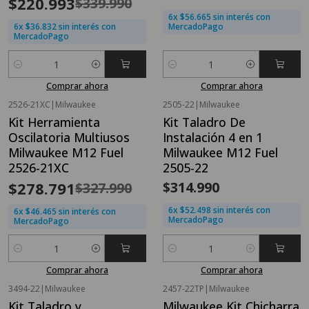
$220.993
$339.990
6x $56.665 sin interés con
6x $36.832 sin interés con
MercadoPago
MercadoPago
Cantidad
Cantidad
Comprar ahora
Comprar ahora
2526-21XC
|
Milwaukee
2505-22
|
Milwaukee
OFERTA FLASH⚡
Kit Herramienta
Kit Taladro De
-15%
OFF
Oscilatoria Multiusos
Instalación 4 en 1
Nuevo
Milwaukee M12 Fuel
Milwaukee M12 Fuel
2526-21XC
2505-22
$278.791
$314.990
$327.990
6x $52.498 sin interés con
6x $46.465 sin interés con
MercadoPago
MercadoPago
Cantidad
Cantidad
Comprar ahora
Comprar ahora
3494-22
|
Milwaukee
2457-22TP
|
Milwaukee
OFERTA FLASH⚡
OFERTA FLASH⚡
Kit Taladro y
Milwaukee Kit Chicharra