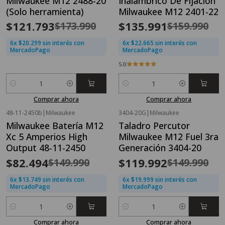
Milwaukee M12 2488-20
Inalámbrico De Fijación
Nuevo
(Solo herramienta)
Milwaukee M12 2401-22
$121.793
$135.991
$173.990
$159.990
6x $20.299 sin interés con
6x $22.665 sin interés con
MercadoPago
MercadoPago
5.0
Cantidad
Cantidad
Comprar ahora
Comprar ahora
48-11-2450b
|
Milwaukee
3404-20G
|
Milwaukee
OFERTA FLASH⚡
OFERTA FLASH⚡
Milwaukee Batería M12
Taladro Percutor
-45%
OFF
-20%
OFF
Xc 5 Amperios High
Milwaukee M12 Fuel 3ra
Output 48-11-2450
Generación 3404-20
$82.494
$119.992
$149.990
$149.990
6x $13.749 sin interés con
6x $19.999 sin interés con
MercadoPago
MercadoPago
Cantidad
Cantidad
Comprar ahora
Comprar ahora