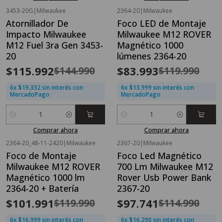
3453-20G
|
Milwaukee
2364-20
|
Milwaukee
OFERTA FLASH⚡
OFERTA FLASH⚡
Atornillador De
Foco LED de Montaje
-20%
OFF
-30%
OFF
Impacto Milwaukee
Milwaukee M12 ROVER
M12 Fuel 3ra Gen 3453-
Magnético 1000
20
lúmenes 2364-20
$115.992
$83.993
$144.990
$119.990
6x $19.332 sin interés con
6x $13.999 sin interés con
MercadoPago
MercadoPago
Cantidad
Cantidad
Comprar ahora
Comprar ahora
2364-20_48-11-2420
|
Milwaukee
2367-20
|
Milwaukee
OFERTA FLASH⚡
OFERTA FLASH⚡
Foco de Montaje
Foco Led Magnético
-15%
OFF
-15%
OFF
Milwaukee M12 ROVER
700 Lm Milwaukee M12
Magnético 1000 lm
Rover Usb Power Bank
2364-20 + Batería
2367-20
$101.991
$97.741
$119.990
$114.990
6x $16.999 sin interés con
6x $16.290 sin interés con