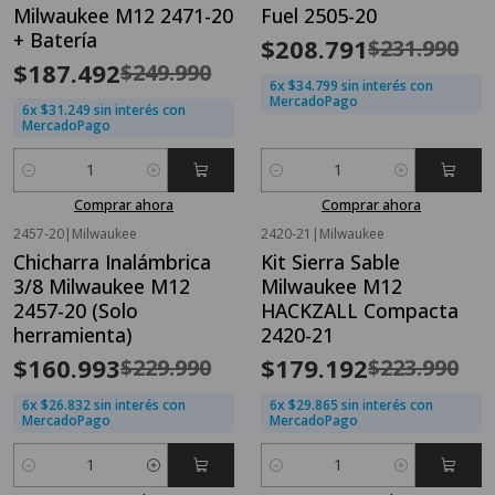
Milwaukee M12 2471-20
Fuel 2505-20
+ Batería
$208.791
$231.990
$187.492
$249.990
6x $34.799 sin interés con
MercadoPago
6x $31.249 sin interés con
MercadoPago
Cantidad
Cantidad
Comprar ahora
Comprar ahora
2457-20
|
Milwaukee
2420-21
|
Milwaukee
OFERTA FLASH⚡
OFERTA FLASH⚡
Chicharra Inalámbrica
Kit Sierra Sable
-30%
OFF
-20%
OFF
3/8 Milwaukee M12
Milwaukee M12
Nuevo
2457-20 (Solo
HACKZALL Compacta
herramienta)
2420-21
$160.993
$179.192
$229.990
$223.990
6x $26.832 sin interés con
6x $29.865 sin interés con
MercadoPago
MercadoPago
Cantidad
Cantidad