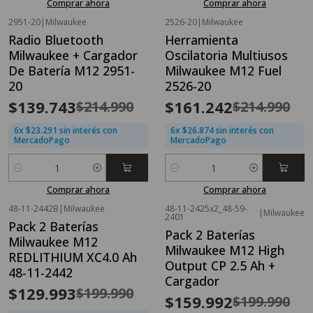
Comprar ahora
Comprar ahora
2951-20
|
Milwaukee
2526-20
|
Milwaukee
OFERTA FLASH⚡
OFERTA FLASH⚡
Radio Bluetooth
Herramienta
-35%
OFF
-25%
OFF
Milwaukee + Cargador
Oscilatoria Multiusos
De Batería M12 2951-
Milwaukee M12 Fuel
20
2526-20
$139.743
$161.242
$214.990
$214.990
6x $23.291 sin interés con
6x $26.874 sin interés con
MercadoPago
MercadoPago
Cantidad
Cantidad
Comprar ahora
Comprar ahora
48-11-2442B
|
Milwaukee
48-11-2425x2_48-59-
|
Milwaukee
OFERTA FLASH⚡
OFERTA FLASH⚡
2401
Pack 2 Baterías
-35%
OFF
-20%
OFF
Pack 2 Baterías
Milwaukee M12
Milwaukee M12 High
REDLITHIUM XC4.0 Ah
Output CP 2.5 Ah +
48-11-2442
Cargador
$129.993
$199.990
$159.992
$199.990