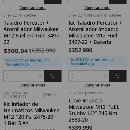
Cantidad
Cantidad
Comprar ahora
Comprar ahora
3497-22
|
Milwaukee
3497-22_48-11-2450
|
Milwaukee
OFERTA FLASH⚡
Taladro Percutor +
Kit Taladro Percutor +
-15%
OFF
Atornillador Milwaukee
Atornillador Impacto
M12 Fuel 3ra Gen 3497-
Milwaukee M12 Fuel
22
3497-22 + Batería
$300.041
$352.990
$352.990
6x $58.832 sin interés con
6x $50.007 sin interés con
MercadoPago
MercadoPago
Cantidad
Cantidad
Comprar ahora
Comprar ahora
2475-20_48-11-
2563-20G
|
Milwaukee
|
Milwaukee
Nuevo
OFERTA FLASH⚡
2450_59-2401
Llave Impacto
-35%
OFF
Kit Inflador de
Milwaukee M12 FUEL
Neumáticos Milwaukee
Stubby 1/2” 745 Nm
M12 120 Psi 2475-20 +
2563-20
1 Bat 5 Ah
$339.990