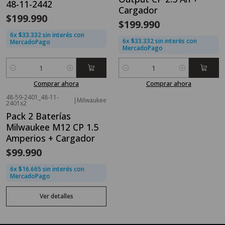
48-11-2442
Cargador
$199.990
$199.990
6x $33.332 sin interés con
6x $33.332 sin interés con
MercadoPago
MercadoPago
Cantidad
Cantidad
Comprar ahora
Comprar ahora
48-59-2401_48-11-
|
Milwaukee
Agotado
2401x2
Pack 2 Baterías
Milwaukee M12 CP 1.5
Amperios + Cargador
$99.990
6x $16.665 sin interés con
MercadoPago
Ver detalles