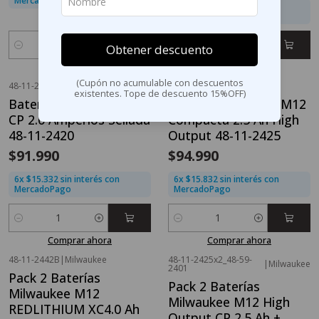
MercadoPago
6x $17.832 sin interés con
MercadoPago
Obtener descuento
Cantidad
Cantidad
Comprar ahora
Comprar ahora
(Cupón no acumulable con descuentos
48-11-2420B
|
Milwaukee
48-11-2425
|
Milwaukee
existentes. Tope de descuento 15%OFF)
Batería Milwaukee M12
Batería Milwaukee M12
CP 2.0 Amperios Sellada
Compacta 2.5 Ah High
48-11-2420
Output 48-11-2425
$91.990
$94.990
6x $15.332 sin interés con
6x $15.832 sin interés con
MercadoPago
MercadoPago
Cantidad
Cantidad
Comprar ahora
Comprar ahora
48-11-2442B
|
Milwaukee
48-11-2425x2_48-59-
|
Milwaukee
2401
Pack 2 Baterías
Pack 2 Baterías
Milwaukee M12
Milwaukee M12 High
REDLITHIUM XC4.0 Ah
Output CP 2.5 Ah +