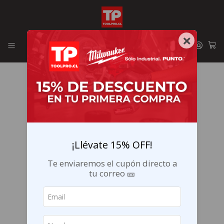
Envíos GRATIS en la RM por compras sobre $29.990
×
¡Llévate 15% OFF!
Te enviaremos el cupón directo a
tu correo 🎫