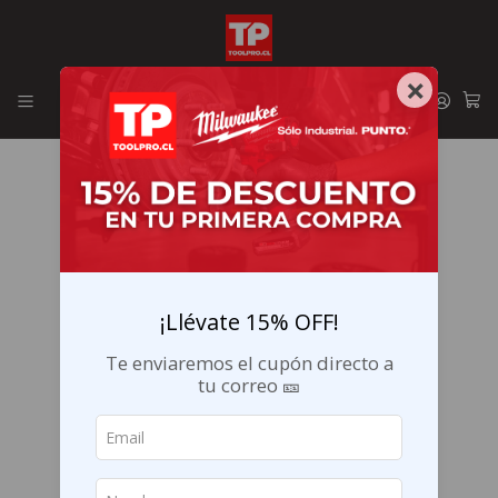
Envíos GRATIS en la RM por compras sobre $29.990
×
¡Llévate 15% OFF!
Te enviaremos el cupón directo a
tu correo 🎫