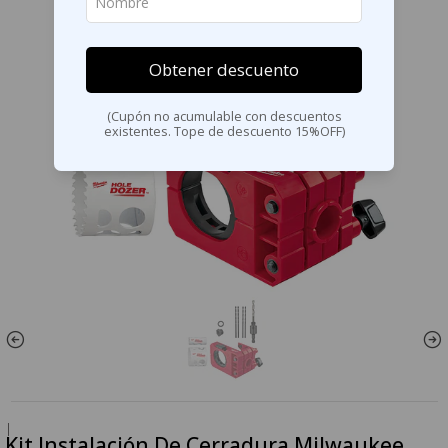
Obtener descuento
(Cupón no acumulable con descuentos
existentes. Tope de descuento 15%OFF)
|
Kit Instalación De Cerradura Milwaukee