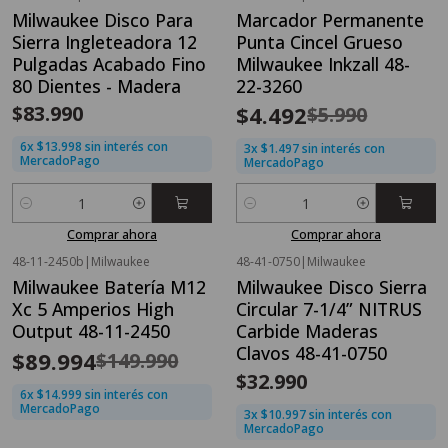
OFERTA FLASH⚡
Milwaukee Disco Para
Marcador Permanente
-25%
OFF
Sierra Ingleteadora 12
Punta Cincel Grueso
Pulgadas Acabado Fino
Milwaukee Inkzall 48-
80 Dientes - Madera
22-3260
$83.990
$4.492
$5.990
6x $13.998 sin interés con
3x $1.497 sin interés con
MercadoPago
MercadoPago
Cantidad
Cantidad
Comprar ahora
Comprar ahora
48-11-2450b
|
Milwaukee
48-41-0750
|
Milwaukee
OFERTA FLASH⚡
Milwaukee Batería M12
Milwaukee Disco Sierra
-40%
OFF
Xc 5 Amperios High
Circular 7-1/4” NITRUS
Output 48-11-2450
Carbide Maderas
Clavos 48-41-0750
$89.994
$149.990
$32.990
6x $14.999 sin interés con
MercadoPago
3x $10.997 sin interés con
MercadoPago