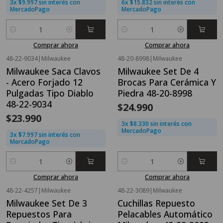
3x $9.997 sin interés con
6x $15.832 sin interés con
MercadoPago
MercadoPago
Cantidad
Cantidad
Comprar ahora
Comprar ahora
48-22-9034
|
Milwaukee
48-20-8998
|
Milwaukee
Milwaukee Saca Clavos
Milwaukee Set De 4
- Acero Forjado 12
Brocas Para Cerámica Y
Pulgadas Tipo Diablo
Piedra 48-20-8998
48-22-9034
$24.990
$23.990
3x $8.330 sin interés con
MercadoPago
3x $7.997 sin interés con
MercadoPago
Cantidad
Cantidad
Comprar ahora
Comprar ahora
48-22-4257
|
Milwaukee
48-22-3089
|
Milwaukee
Milwaukee Set De 3
Cuchillas Repuesto
Repuestos Para
Pelacables Automático