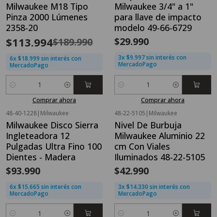
Milwaukee M18 Tipo
Milwaukee 3/4" a 1"
Pinza 2000 Lúmenes
para llave de impacto
2358-20
modelo 49-66-6729
$113.994
$29.990
$189.990
3x $9.997 sin interés con
6x $18.999 sin interés con
MercadoPago
MercadoPago
Cantidad
Cantidad
Comprar ahora
Comprar ahora
48-40-1228
|
Milwaukee
48-22-5105
|
Milwaukee
Milwaukee Disco Sierra
Nivel De Burbuja
Ingleteadora 12
Milwaukee Aluminio 22
Pulgadas Ultra Fino 100
cm Con Viales
Dientes - Madera
Iluminados 48-22-5105
$93.990
$42.990
6x $15.665 sin interés con
3x $14.330 sin interés con
MercadoPago
MercadoPago