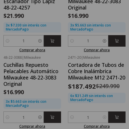
Escariador Tipo Lápiz
Milwaukee 48-22-3083
48-22-4257
Original
$21.990
$16.990
3x $7.330 sin interés con
3x $5.663 sin interés con
MercadoPago
MercadoPago
Cantidad
Cantidad
Comprar ahora
Comprar ahora
48-22-3088
|
Milwaukee
2471-20
|
Milwaukee
OFERTA FLASH⚡
Cuchillas Repuesto
Cortadora de Tubos de
-25%
OFF
Pelacables Automático
Cobre Inalámbrica
Milwaukee 48-22-3083
Milwaukee M12 2471-20
Original
$187.492
$249.990
$16.990
6x $31.249 sin interés con
MercadoPago
3x $5.663 sin interés con
MercadoPago
Cantidad
Cantidad
Comprar ahora
Comprar ahora