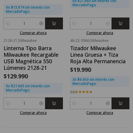
6x $21.666 sin interés con
MercadoPago
6x $13.874 sin interés con
MercadoPago
Cantidad
Cantidad
Comprar ahora
Comprar ahora
2128-21
|
Milwaukee
48-22-3986
|
Milwaukee
Linterna Tipo Barra
Tizador Milwaukee
Milwaukee Recargable
Linea Gruesa + Tiza
USB Magnética 550
Roja Alta Permanencia
Lúmenes 2128-21
$19.990
$129.990
3x $6.663 sin interés con
MercadoPago
6x $21.665 sin interés con
MercadoPago
5.0
Cantidad
Cantidad
Comprar ahora
Comprar ahora