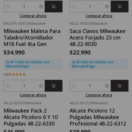
Cantidad
Cantidad
Comprar ahora
Comprar ahora
MALETA-3697
|
Milwaukee
48-22-9030
|
Milwaukee
Milwaukee Maleta Para
Saca Clavos Milwaukee
Taladro/Atornillador
Acero Forjado 23 cm
M18 Fuel 4ta Gen
48-22-9030
$34.990
$22.990
3x $11.663 sin interés con
3x $7.663 sin interés con
MercadoPago
MercadoPago
5.0
Cantidad
Cantidad
Comprar ahora
Comprar ahora
48-22-6330
|
Milwaukee
48-22-6312
|
Milwaukee
Milwaukee Pack 2
Alicate Picoloro 12
Alicate Picoloro 6 Y 10
Pulgadas Milwaukee
Pulgadas 48-22-6330
Profesional 48-22-6312
$41.990
$38.990