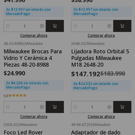
3x $13.997 sin interés con
3x $12.997 sin interés con
MercadoPago
MercadoPago
Cantidad
Cantidad
Comprar ahora
Comprar ahora
48-20-8988
|
Milwaukee
2648-20
|
Milwaukee
OFERTA FLASH⚡
Milwaukee Brocas Para
Lijadora Roto Orbital 5
-20%
OFF
Vidrio Y Cerámica 4
Pulgadas Milwaukee
Piezas 48-20-8988
M18 2648-20
$24.990
$147.192
$183.990
3x $8.330 sin interés con
6x $24.532 sin interés con
MercadoPago
MercadoPago
5.0
Cantidad
Cantidad
Comprar ahora
Comprar ahora
2358-20
|
Milwaukee
49-66-6729
|
Milwaukee
OFERTA FLASH⚡
Foco Led Rover
Adaptador de dado
-40%
OFF