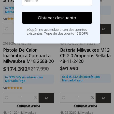
6x $28.899 sin interés con
6x $14.265 sin interés con
MercadoPago
MercadoPago
Obtener descuento
5.0
(Cupón no acumulable con descuentos
Cantidad
Cantidad
existentes. Tope de descuento 15%OFF)
Comprar ahora
Comprar ahora
2688-20
|
Milwaukee
48-11-2420B
|
Milwaukee
OFERTA FLASH⚡
Pistola De Calor
Batería Milwaukee M12
-20%
OFF
Inalámbrica Compacta
CP 2.0 Amperios Sellada
Milwaukee M18 2688-20
48-11-2420
$174.392
$91.990
$217.990
6x $15.332 sin interés con
6x $29.065 sin interés con
MercadoPago
MercadoPago
5.0
Cantidad
Cantidad
Comprar ahora
Comprar ahora
48-40-1224
|
Milwaukee
48-22-3260
|
Milwaukee