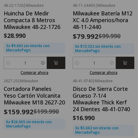
48-22-1726
|
Milwaukee
48-11-2440G
|
Milwaukee
OFERTA FLASH⚡
Huincha De Medir
Milwaukee Batería M12
-20%
OFF
Compacta 8 Metros
XC 4.0 Amperios/hora
Milwaukee 48-22-1726
48-11-2440
$28.990
$79.992
$99.990
3x $9.663 sin interés con
6x $13.332 sin interés con
MercadoPago
MercadoPago
Cantidad
Cantidad
Comprar ahora
Comprar ahora
2627-20
|
Milwaukee
48-41-0740
|
Milwaukee
OFERTA FLASH⚡
Cortadora Paneles
Disco De Sierra Corte
-20%
OFF
Yeso Cartón Volcanita
Grueso 7-1/4
Milwaukee M18 2627-20
Milwaukee Thick Kerf
24 Dientes 48-41-0740
$159.992
$199.990
$16.990
6x $26.665 sin interés con
MercadoPago
3x $5.663 sin interés con
MercadoPago