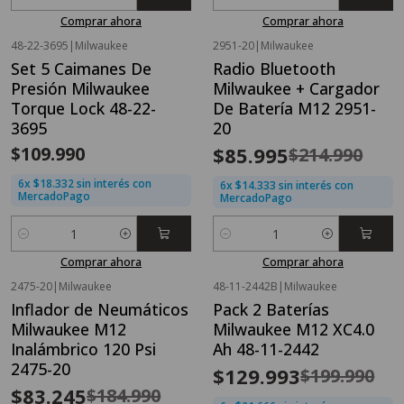
Cantidad
Cantidad
Comprar ahora
Comprar ahora
48-22-3695
|
Milwaukee
2951-20
|
Milwaukee
OFERTA FLASH⚡
Set 5 Caimanes De
Radio Bluetooth
-60%
OFF
Presión Milwaukee
Milwaukee + Cargador
Torque Lock 48-22-
De Batería M12 2951-
3695
20
$109.990
$85.995
$214.990
6x $18.332 sin interés con
6x $14.333 sin interés con
MercadoPago
MercadoPago
Cantidad
Cantidad
Comprar ahora
Comprar ahora
2475-20
|
Milwaukee
48-11-2442B
|
Milwaukee
OFERTA FLASH⚡
OFERTA FLASH⚡
Inflador de Neumáticos
Pack 2 Baterías
-55%
OFF
-35%
OFF
Milwaukee M12
Milwaukee M12 XC4.0
Inalámbrico 120 Psi
Ah 48-11-2442
2475-20
$129.993
$199.990
$83.245
$184.990