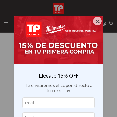
Envíos GRATIS en la RM por compras sobre $29.990
×
¡Llévate 15% OFF!
Te enviaremos el cupón directo a
tu correo 🎫