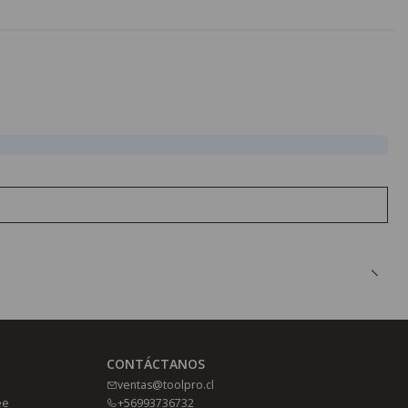
CONTÁCTANOS
ventas@toolpro.cl
ee
+56993736732