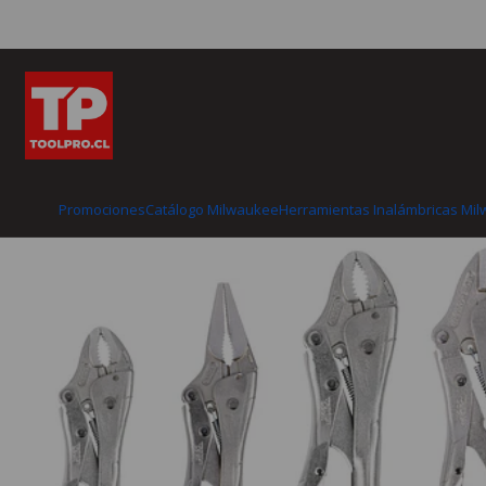
Inicio
Catálogo Milwaukee
Herramientas
Promociones
Catálogo Milwaukee
Herramientas Inalámbricas Mi