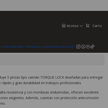
e Presión Milwaukee Torque Lock 48-22-3695
 De Presión Milwaukee Torque
5
Acceso
Carro
n
MercadoPago
prar ahora
Agregar al Carro
ra herramientas
Vestuario y protección personal
cluye 5 pinzas tipo caimán TORQUE LOCK diseñadas para entregar
 rápido y gran durabilidad en trabajos profesionales.
alta resistencia y con mordazas endurecidas, ofrecen excelente
aciones exigentes. Además, cuentan con protección anticorrosión
eno.