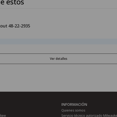
e estos
kout 48-22-2935
Ver detalles
INFORMACIÓN
Quienes somos
ukee
Servicio técnico autorizado Milwauk