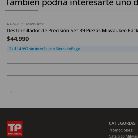
También podría interesarte uno d
48-22-2935
|
Milwaukee
Agotado
Destornillador de Precisión Set 39 Piezas Milwaukee Pac
$44.990
3x $14.997 sin interés con MercadoPago
CATEGORÍAS
Promociones
Catálogo Milwa