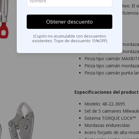
Calidad superior Milwaukee. El
sencilla, mejorando la eficienci
Obtener descuento
Incluye:
(Cupón no acumulable con descuentos
existentes. Tope de descuento 15%OFF)
Pinza tipo caimán mordaza
Pinza tipo caimán mordaza
Pinza tipo caimán MAXBIT
Pinza tipo caimán mordaza
Pinza tipo caimán punta 
Especificaciones del product
Modelo: 48-22-3695
Set de 5 caimanes Milwau
Sistema TORQUE LOCK™
Mordazas endurecidas
Acero forjado de alta resis