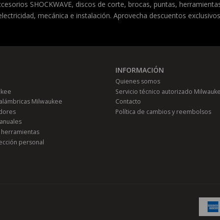
accesorios SHOCKWAVE, discos de corte, brocas, puntas, herramient
 electricidad, mecánica e instalación. Aprovecha descuentos exclusivos
INFORMACIÓN
Quienes somos
ukee
Servicio técnico autorizado Milwauk
alámbricas Milwaukee
Contacto
adores
Política de cambios y reembolsos
anuales
 herramientas
ección personal