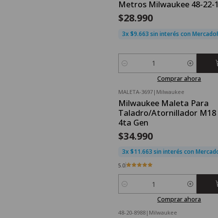
Metros Milwaukee 48-22-
$28.990
3x $9.663 sin interés con Mercad
Cantidad
Comprar ahora
MALETA-3697
|
Milwaukee
Milwaukee Maleta Para
Taladro/Atornillador M18 
4ta Gen
$34.990
3x $11.663 sin interés con Merca
5.0
Cantidad
Comprar ahora
48-20-8988
|
Milwaukee