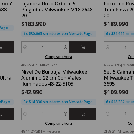
rio Y
Lijadora Roto Orbital 5
Foco Led Ro
988
Pulgadas Milwaukee M18 2648-
Tipo Pinza 2
20
20
$183.990
$189.990
oPago
6x $30.665 sin interés con MercadoPago
6x $31.665 sin 
Cantidad
Cantidad
Comprar ahora
Co
48-22-5105
|
Milwaukee
48-22-3695
|
Milwa
Nivel De Burbuja Milwaukee
Set 5 Caiman
Ultra
Aluminio 22 cm Con Viales
Milwaukee T
Iluminados 48-22-5105
3695
$42.990
$109.990
doPago
3x $14.330 sin interés con MercadoPago
6x $18.332 sin 
Cantidad
Cantidad
Comprar ahora
Co
48-11-2442B
|
Milwaukee
2128-21
|
Milwauke