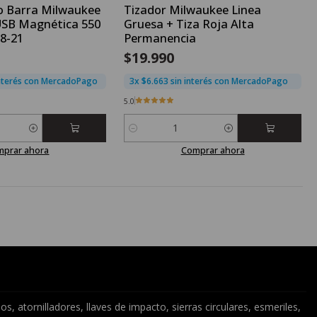
o Barra Milwaukee
Tizador Milwaukee Linea
USB Magnética 550
Gruesa + Tiza Roja Alta
8-21
Permanencia
$19.990
interés con MercadoPago
3x $6.663 sin interés con MercadoPago
5.0
Cantidad
mprar ahora
Comprar ahora
 atornilladores, llaves de impacto, sierras circulares, esmeriles,