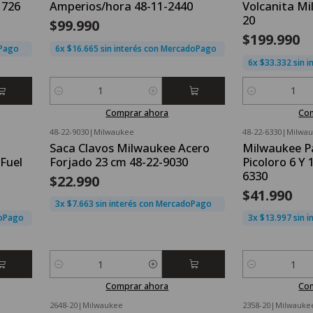
1726
Amperios/hora 48-11-2440
Volcanita M
20
$99.990
$199.990
oPago
6x $16.665 sin interés con MercadoPago
6x $33.332 sin 
Cantidad
Cantidad
Comprar ahora
Co
48-22-9030
|
Milwaukee
48-22-6330
|
Milwa
Saca Clavos Milwaukee Acero
Milwaukee Pa
Fuel
Forjado 23 cm 48-22-9030
Picoloro 6 Y 
6330
$22.990
$41.990
3x $7.663 sin interés con MercadoPago
doPago
3x $13.997 sin 
Cantidad
Cantidad
Comprar ahora
Co
2648-20
|
Milwaukee
2358-20
|
Milwauke