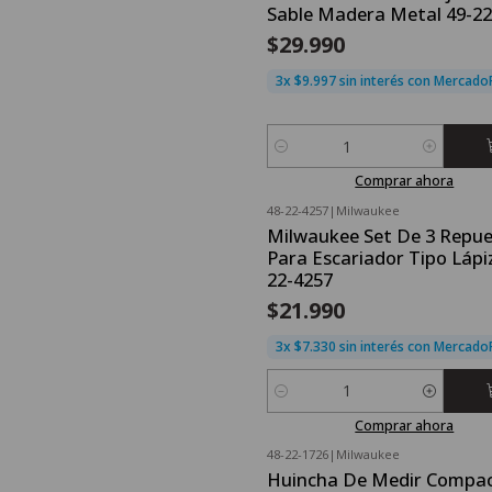
Sable Madera Metal 49-22
$29.990
3x $9.997 sin interés con Mercad
Cantidad
Comprar ahora
48-22-4257
|
Milwaukee
Milwaukee Set De 3 Repu
Para Escariador Tipo Lápiz
22-4257
$21.990
3x $7.330 sin interés con Mercad
Cantidad
Comprar ahora
48-22-1726
|
Milwaukee
Huincha De Medir Compac