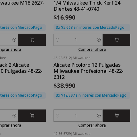
ilwaukee M18 2627-
1/4 Milwaukee Thick Kerf 24
Dientes 48-41-0740
$16.990
interés con MercadoPago
3x $5.663 sin interés con MercadoPago
Cantidad
mprar ahora
Comprar ahora
ukee
48-22-6312
|
Milwaukee
ck 2 Alicate
Alicate Picoloro 12 Pulgadas
10 Pulgadas 48-22-
Milwaukee Profesional 48-22-
6312
$38.990
interés con MercadoPago
3x $12.997 sin interés con MercadoPago
Cantidad
mprar ahora
Comprar ahora
e
49-66-6729
|
Milwaukee