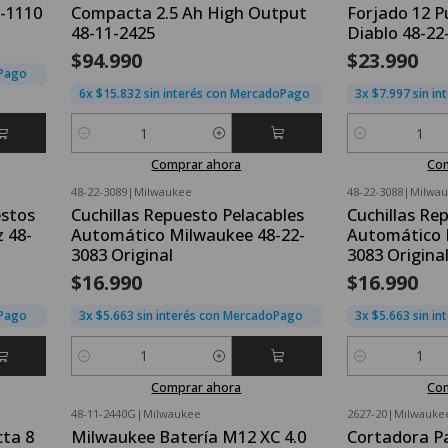
-1110
Compacta 2.5 Ah High Output
Forjado 12 P
48-11-2425
Diablo 48-22
$94.990
$23.990
oPago
6x $15.832 sin interés con MercadoPago
3x $7.997 sin i
Cantidad
Cantidad
Comprar ahora
Co
48-22-3089
|
Milwaukee
48-22-3088
|
Milwa
estos
Cuchillas Repuesto Pelacables
Cuchillas Re
 48-
Automático Milwaukee 48-22-
Automático 
3083 Original
3083 Origina
$16.990
$16.990
oPago
3x $5.663 sin interés con MercadoPago
3x $5.663 sin i
Cantidad
Cantidad
Comprar ahora
Co
48-11-2440G
|
Milwaukee
2627-20
|
Milwauke
ta 8
Milwaukee Batería M12 XC 4.0
Cortadora P