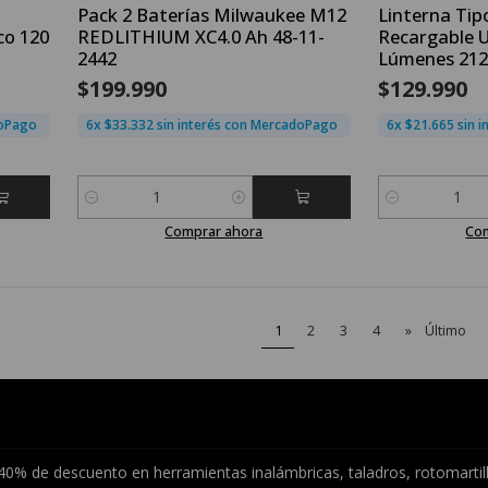
Pack 2 Baterías Milwaukee M12
Linterna Tip
co 120
REDLITHIUM XC4.0 Ah 48-11-
Recargable 
2442
Lúmenes 212
$199.990
$129.990
doPago
6x $33.332 sin interés con MercadoPago
6x $21.665 sin 
Cantidad
Cantidad
Comprar ahora
Co
1
2
3
4
»
Último
% de descuento en herramientas inalámbricas, taladros, rotomartillos,