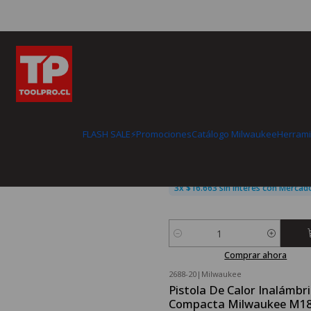
Hasta el 5 de agosto
⚡FLASH SALE MILWAUKE
HASTA 60%OFF EN HERRAM
48-40-1020
|
Milwaukee
Milwaukee Disco De Corte
Madera 10 Pulgadas 24 Di
FLASH SALE⚡
Promociones
Catálogo Milwaukee
Herrami
48-40-1020
$49.990
3x $16.663 sin interés con Merca
Cantidad
Comprar ahora
2688-20
|
Milwaukee
Pistola De Calor Inalámbr
Compacta Milwaukee M1