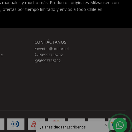
as manuales y mucho más. Productos originales Milwaukee con
, ofertas por tiempo limitado y envíos a todo Chile en
CONTÁCTANOS
ventas@toolpro.cl
ee
+56993736732
56993736732
¿Tienes dudas? Escríbenos