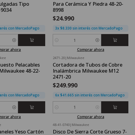
ulgadas Tipo
Para Cerámica Y Piedra 48-20-
-9034
8998
$24.990
nterés con MercadoPago
3x $8.330 sin interés con MercadoPago
Cantidad
mprar ahora
Comprar ahora
ukee
2471-20
|
Milwaukee
puesto Pelacables
Cortadora de Tubos de Cobre
Milwaukee 48-22-
Inalámbrica Milwaukee M12
l
2471-20
$249.990
nterés con MercadoPago
6x $41.665 sin interés con MercadoPago
Cantidad
mprar ahora
Comprar ahora
e
48-41-0740
|
Milwaukee
aneles Yeso Cartón
Disco De Sierra Corte Grueso 7-