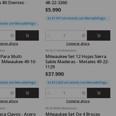
 80 Dientes -
48-22-3260
$5.990
3x $1.997 sin interés con MercadoPago
interés con MercadoPago
Cantidad
mprar ahora
Comprar ahora
ukee
49-22-1129
|
Milwaukee
 Para Multi
Milwaukee Set 12 Hojas Sierra
 Milwaukee 49-10-
Sable Maderas - Metales 49-22-
1129
$37.990
interés con MercadoPago
3x $12.663 sin interés con MercadoPago
Cantidad
mprar ahora
Comprar ahora
ukee
48-20-8998
|
Milwaukee
ca Clavos - Acero
Milwaukee Set De 4 Brocas