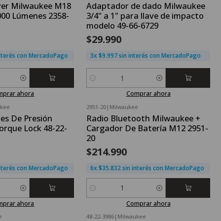
ver Milwaukee M18
Adaptador de dado Milwaukee
000 Lúmenes 2358-
3/4" a 1" para llave de impacto
modelo 49-66-6729
$29.990
interés con MercadoPago
3x $9.997 sin interés con MercadoPago
Cantidad
mprar ahora
Comprar ahora
ukee
2951-20
|
Milwaukee
es De Presión
Radio Bluetooth Milwaukee +
orque Lock 48-22-
Cargador De Batería M12 2951-
20
$214.990
interés con MercadoPago
6x $35.832 sin interés con MercadoPago
Cantidad
mprar ahora
Comprar ahora
e
48-22-3986
|
Milwaukee