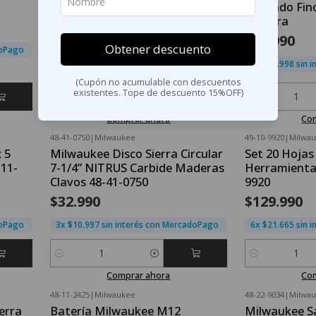
Acabado Fino
$91.990
Madera
6x $15.332 sin interés con MercadoPago
$83.990
Obtener descuento
doPago
6x $13.998 sin 
(Cupón no acumulable con descuentos
existentes. Tope de descuento 15%OFF)
Cantidad
Cantidad
Comprar ahora
Co
48-41-0750
|
Milwaukee
49-10-9920
|
Milwa
 5
Milwaukee Disco Sierra Circular
Set 20 Hojas
11-
7-1/4” NITRUS Carbide Maderas
Herramienta
Clavos 48-41-0750
9920
$32.990
$129.990
doPago
3x $10.997 sin interés con MercadoPago
6x $21.665 sin 
Cantidad
Cantidad
Comprar ahora
Co
48-11-2425
|
Milwaukee
48-22-9034
|
Milwa
erra
Batería Milwaukee M12
Milwaukee Sa