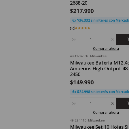
2688-20
$217.990
6x $36.332 sin interés con Merca
5.0
Cantidad
Comprar ahora
48-11-2450b
|
Milwaukee
Milwaukee Batería M12 Xc
Amperios High Output 48-
2450
$149.990
6x $24.998 sin interés con Merca
Cantidad
Comprar ahora
49-22-1110
|
Milwaukee
Milwaukee Set 10 Hojas Si