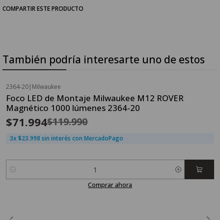
COMPARTIR ESTE PRODUCTO
También podría interesarte uno de estos
2364-20
|
Milwaukee
OFERTA FLASH⚡
Foco LED de Montaje Milwaukee M12 ROVER
-40%
OFF
Magnético 1000 lúmenes 2364-20
$71.994
$119.990
3x $23.998 sin interés con MercadoPago
Cantidad
Comprar ahora