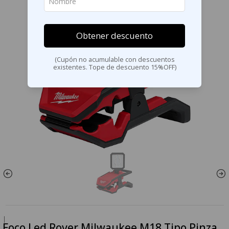
Obtener descuento
(Cupón no acumulable con descuentos
existentes. Tope de descuento 15%OFF)
|
Foco Led Rover Milwaukee M18 Tipo Pinza