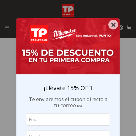
Envíos GRATIS en la RM por compras sobre $29.990
×
¡Llévate 15% OFF!
Te enviaremos el cupón directo a
tu correo 🎫