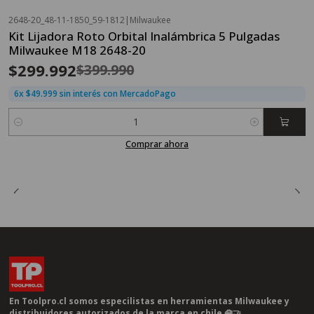
2648-20_48-11-1850_59-1812
|
Milwaukee
OFERTA FLASH⚡
Kit Lijadora Roto Orbital Inalámbrica 5 Pulgadas
-25%
OFF
Milwaukee M18 2648-20
$299.992
$399.990
6x $49.999 sin interés con MercadoPago
Cantidad
Comprar ahora
En Toolpro.cl somos especilistas en herramientas Milwaukee y
distribuidores autorizados de la marca en chile 🧰🤝