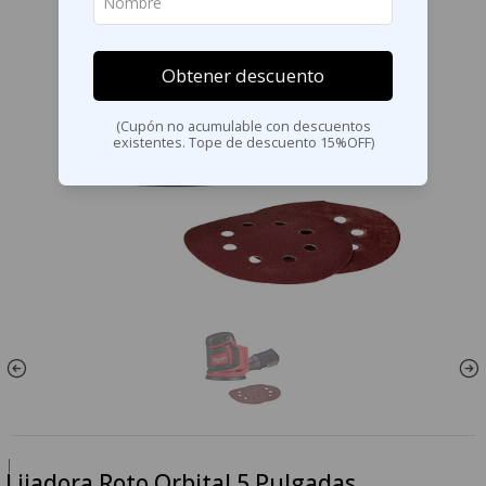
Obtener descuento
(Cupón no acumulable con descuentos
existentes. Tope de descuento 15%OFF)
|
Lijadora Roto Orbital 5 Pulgadas