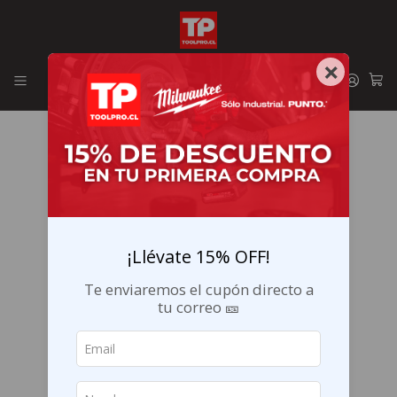
Envíos GRATIS en la RM por compras sobre $29.990
×
¡Llévate 15% OFF!
Te enviaremos el cupón directo a
tu correo 🎫