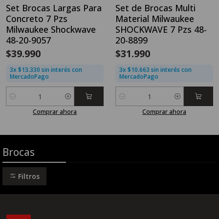
Nuevo
Set Brocas Largas Para
Set de Brocas Multi
Concreto 7 Pzs
Material Milwaukee
Milwaukee Shockwave
SHOCKWAVE 7 Pzs 48-
48-20-9057
20-8899
$39.990
$31.990
3x $13.330 sin interés con
3x $10.663 sin interés con
MercadoPago
MercadoPago
Cantidad
Cantidad
Comprar ahora
Comprar ahora
Brocas
Filtros