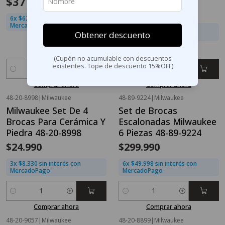
$377.994
$629.990
$39.990
6x $62.999 sin interés con
MercadoPago
3x $13.330 sin interés con
Obtener descuento
MercadoPago
5.0
(Cupón no acumulable con descuentos
existentes. Tope de descuento 15%OFF)
Cantidad
Cantidad
Comprar ahora
Comprar ahora
48-20-8998
|
Milwaukee
48-89-9224
|
Milwaukee
Milwaukee Set De 4
Set de Brocas
Brocas Para Cerámica Y
Escalonadas Milwaukee
Piedra 48-20-8998
6 Piezas 48-89-9224
$24.990
$299.990
3x $8.330 sin interés con
6x $49.998 sin interés con
MercadoPago
MercadoPago
Cantidad
Cantidad
Comprar ahora
Comprar ahora
48-20-9057
|
Milwaukee
48-20-8899
|
Milwaukee