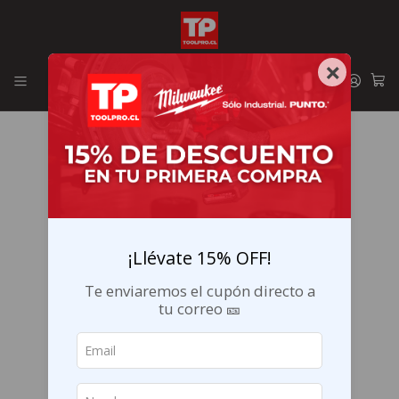
Envíos GRATIS en la RM por compras sobre $29.990
×
¡Llévate 15% OFF!
Te enviaremos el cupón directo a
tu correo 🎫