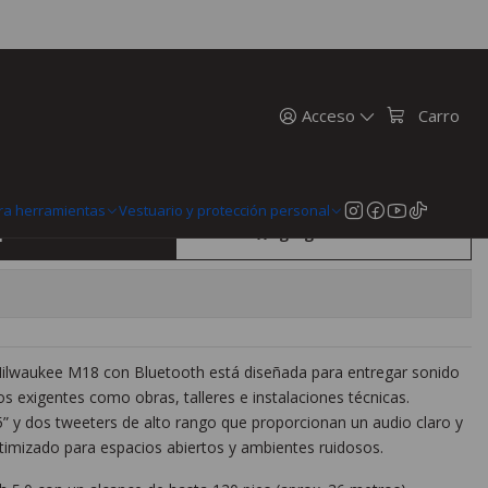
th Milwaukee M18 Jobsite con radio AM/FM 2952-20
oth Milwaukee M18 Jobsite con
52-20
Acceso
Carro
n
MercadoPago
ra herramientas
Vestuario y protección personal
prar ahora
Agregar al Carro
 Milwaukee M18 con Bluetooth está diseñada para entregar sonido
s exigentes como obras, talleres e instalaciones técnicas.
” y dos tweeters de alto rango que proporcionan un audio claro y
timizado para espacios abiertos y ambientes ruidosos.