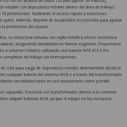
 5.0 con un alcance de hasta 120 pies (aprox. 36 metros),
n estable con dispositivos móviles dentro del área de trabajo.
18 presintonías, facilitando el acceso rápido a estaciones
se opere. Además, dispone de ecualizador incorporado para ajustar
la preferencia del usuario.
a, su estructura robusta con rejilla metálica ofrece resistencia
icaduras, asegurando durabilidad en faenas exigentes. Proporciona
to a volumen máximo utilizando una batería M18 XC5.0 (no
as completas de trabajo sin interrupciones.
 de 3.0A para carga de dispositivos móviles directamente desde la
te cualquier batería del sistema M18 o a través del transformador
rindando versatilidad tanto en uso estacionario como portátil.
por separado. Funciona con transformador directo a la corriente
deben adquirir baterías M18, ya que el equipo no las incorpora.