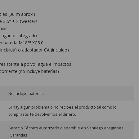
pies (36 m aprox.)
e 3,5” + 2 tweeters
nías
 y agudos integrado
on batería M18™ XC5.0
incluida) o adaptador CA (incluido)
, resistente a polvo, agua e impactos
corriente (no incluye baterías)
No incluye baterías
Si hay algún problema o no recibes el producto tal como lo
compraste, te devolvemos el dinero.
Servicio Técnico autorizado disponible en Santiago y regiones
(Garantías)