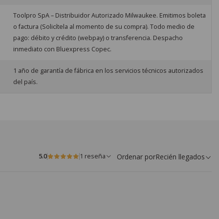
Toolpro SpA – Distribuidor Autorizado Milwaukee. Emitimos boleta
o factura (Solicítela al momento de su compra). Todo medio de
pago: débito y crédito (webpay) o transferencia. Despacho
inmediato con Bluexpress Copec.
1 año de garantía de fábrica en los servicios técnicos autorizados
del país.
Ordenar por
Recién llegados
5.0
1 reseña