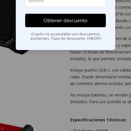
Cuenta con tecnología Bluetooth
permitiendo mantener la conexió
Integra sintonizador AM/FM con 
Obtener descuento
favoritas según la zona donde 
graves y agudos de acuerdo con 
(Cupón no acumulable con descuentos
Diseñada para condiciones de obr
existentes. Tope de descuento 15%OFF)
frente a impactos, polvo y salp
hasta 13 horas de funcionamien
incluida), lo que permite jornad
Incluye puerto USB-C con salida
radio. Puede alimentarse median
de corriente alterna incluido, b
No incluye baterías, se venden 
(incluido). Para uso portátil se 
Especificaciones Técnicas:
• Plataforma: M18™