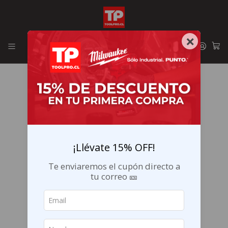
Envíos GRATIS en la RM por compras sobre $29.990
×
¡Llévate 15% OFF!
Te enviaremos el cupón directo a
tu correo 🎫