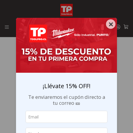
Envíos GRATIS en la RM por compras sobre $29.990
×
¡Llévate 15% OFF!
Te enviaremos el cupón directo a
tu correo 🎫