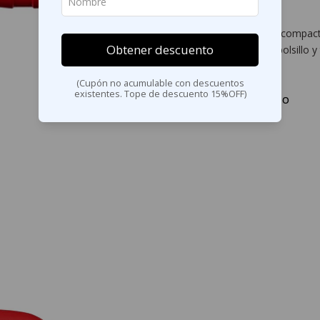
moldeadas.
Este cuchillo de bolsillo compa
Obtener descuento
reducir el desgarro del bolsillo 
(Cupón no acumulable con descuentos
existentes. Tope de descuento 15%OFF)
COMPARTIR ESTE PRODUCTO