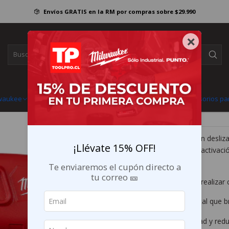
tas manuales
Herramientas de corte
Navajas y cuchillos
Milwaukee Cuchill
Envíos GRATIS en la RM por compras sobre $29.990
|
Milwaukee Cuchi
×
48-22-1516
3x $4.663 sin interés con
lwaukee
Baterías y cargadores
Herramientas manuales
Accesorios pa
Mostrar stock de ubicaciones
DESCRIPCIÓN
El cuchillo compacto con desliza
¡Llévate 15% OFF!
costado para reducir la activaci
control.
Te enviaremos el cupón directo a
tu correo 🎫
Este cuchillo le permite realiza
Tiene un cuerpo de metal que br
Brinda mayor comodidad y redu