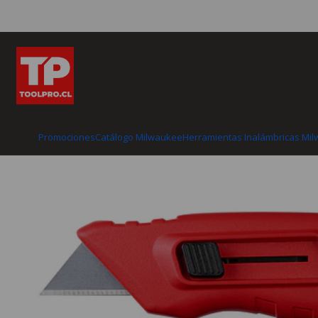
Inicio
Catálogo Milwaukee
Herramien
Promociones
Catálogo Milwaukee
Herramientas Inalámbricas Mi