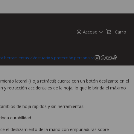
o Compacto De Hoja Retráctil 48-22-1516
llo Compacto De Hoja Retráctil
Acceso
Carro
MercadoPago
ra herramientas
Vestuario y protección personal
miento lateral (Hoja retráctil) cuenta con un botón deslizante en el
ón y retracción accidentales de la hoja, lo que le brinda el máximo
r cambios de hoja rápidos y sin herramientas.
inda durabilidad.
ce el deslizamiento de la mano con empuñaduras sobre