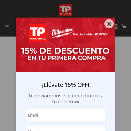
Envíos GRATIS en la RM por compras sobre $29.990
×
¡Llévate 15% OFF!
Te enviaremos el cupón directo a
tu correo 🎫