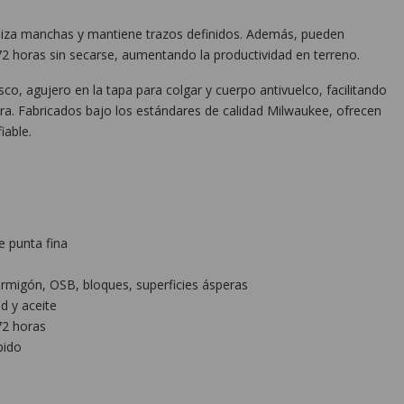
miza manchas y mantiene trazos definidos. Además, pueden
 horas sin secarse, aumentando la productividad en terreno.
sco, agujero en la tapa para colgar y cuerpo antivuelco, facilitando
a. Fabricados bajo los estándares de calidad Milwaukee, ofrecen
iable.
 punta fina
ormigón, OSB, bloques, superficies ásperas
d y aceite
72 horas
pido