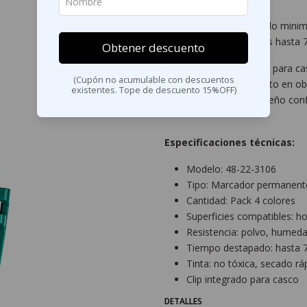
La tinta de secado rápido mini
permanecer destapados hasta 72
Obtener descuento
Su diseño incorpora clip para ca
(Cupón no acumulable con descuentos
su uso y almacenamiento en obr
existentes. Tope de descuento 15%OFF)
larga vida útil y desempeño conf
Especificaciones técnicas:
Modelo: 48-22-3106
Tipo: Marcador permanente
Cantidad: Pack 4 colores
Superficies compatibles: h
Resistencia: polvo, humeda
Tiempo destapado: hasta 
Tinta: no tóxica, secado rá
Clip integrado para casco
DETALLES