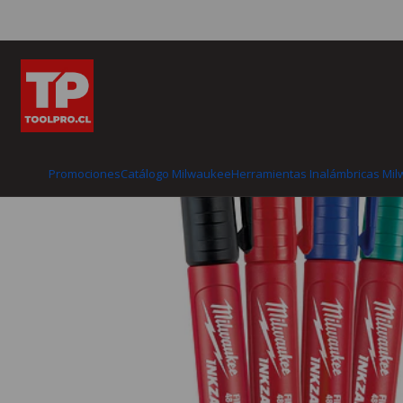
Inicio
Catálogo Milwaukee
Herramientas manuales
He
Promociones
Catálogo Milwaukee
Herramientas Inalámbricas Mi