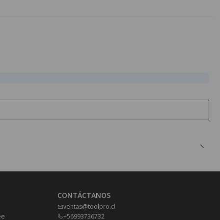
CONTÁCTANOS
ventas@toolpro.cl
ee
+56993736732