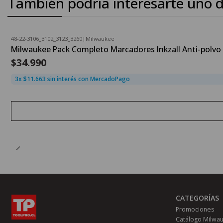
También podría interesarte uno d
48-22-3106_3102_3123_3260
|
Milwaukee
Agotado
Milwaukee Pack Completo Marcadores Inkzall Anti-polvo
$34.990
3x $11.663 sin interés con MercadoPago
CATEGORÍAS
Promociones
Catálogo Milwa