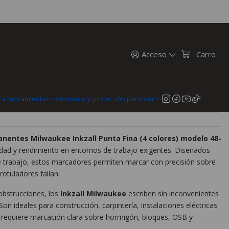
arcadores Milwaukee Inkzall Punta Fina Colores 48-22-3106
es Milwaukee Inkzall Punta Fina
106
Acceso
Carro
MercadoPago
ra herramientas
Vestuario y protección personal
entes Milwaukee Inkzall Punta Fina (4 colores) modelo 48-
dad y rendimiento en entornos de trabajo exigentes. Diseñados
e trabajo, estos marcadores permiten marcar con precisión sobre
 rotuladores fallan.
 obstrucciones, los
Inkzall Milwaukee
escriben sin inconvenientes
n ideales para construcción, carpintería, instalaciones eléctricas
e requiere marcación clara sobre hormigón, bloques, OSB y