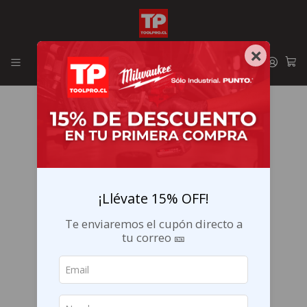
Envíos GRATIS en la RM por compras sobre $29.990
×
¡Llévate 15% OFF!
Te enviaremos el cupón directo a
tu correo 🎫