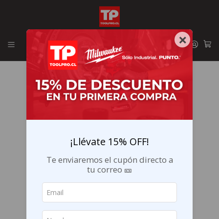
Envíos GRATIS en la RM por compras sobre $29.990
×
¡Llévate 15% OFF!
Te enviaremos el cupón directo a
tu correo 🎫