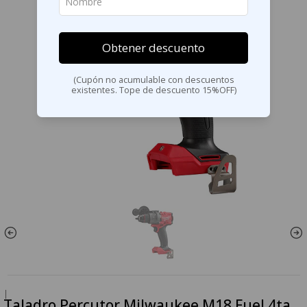
Obtener descuento
(Cupón no acumulable con descuentos
existentes. Tope de descuento 15%OFF)
|
Taladro Percutor Milwaukee M18 Fuel 4ta