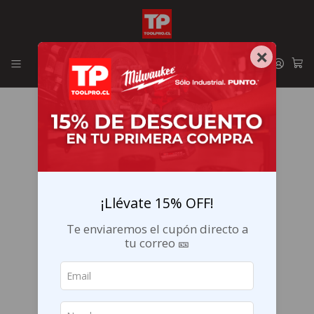
Envíos GRATIS en la RM por compras sobre $29.990
×
¡Llévate 15% OFF!
Te enviaremos el cupón directo a
tu correo 🎫