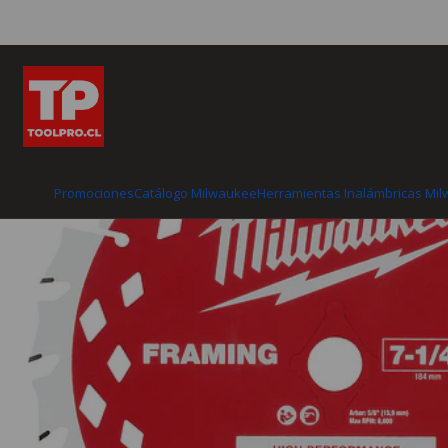
Inicio
Catálogo Milwaukee
Accesorios para herramientas
Ho
Promociones
Catálogo Milwaukee
Herramientas Inalámbricas Mi