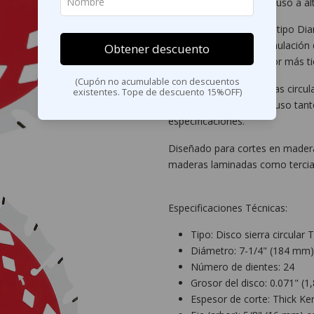
rendimiento estable incluso a a
El patrón de ventilación tipo D
viruta, reduciendo acumulación 
Obtener descuento
permanecen afilados por más tie
(Cupón no acumulable con descuentos
Es compatible con sierras circul
existentes. Tope de descuento 15%OFF)
5/8", lo que permite su uso ta
especificaciones.
Diseñado para cortes en mader
maderas laminadas como tercia
Especificaciones Técnicas:
Tipo: Disco sierra circular 
Diámetro: 7-1/4" (184 mm)
Número de dientes: 24
Grosor del disco: 0.071" (1
Espesor de corte: Thick Ker