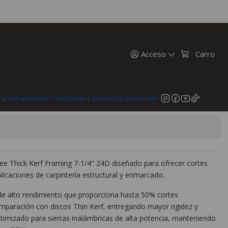
a Corte Grueso 7-1/4 Milwaukee Thick Kerf 24 Dientes 48-41-0740
 Corte Grueso 7-1/4 Milwaukee
ientes 48-41-0740
Acceso
Carro
MercadoPago
prar ahora
Agregar al Carro
ra herramientas
Vestuario y protección personal
kee Thick Kerf Framing 7-1/4" 24D diseñado para ofrecer cortes
licaciones de carpintería estructural y enmarcado.
 de alto rendimiento que proporciona hasta 50% cortes
mparación con discos Thin Kerf, entregando mayor rigidez y
optimizado para sierras inalámbricas de alta potencia, manteniendo