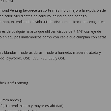
ltas RPM.
iamond Venting favorece un corte más frío y mejora la expulsión de
de calor. Sus dientes de carburo infundido con cobalto
mpo, extendiendo la vida útil del disco en aplicaciones exigentes.
ares de cualquier marca que utilicen discos de 7-1/4" con eje de
nto en equipos inalámbricos como con cable que cumplan con estas
as blandas, maderas duras, madera húmeda, madera tratada y
do (plywood), OSB, LVL, PSL, LSL y OSL.
Thick Kerf Framing
,8 mm aprox.)
f (alto rendimiento y mayor estabilidad)