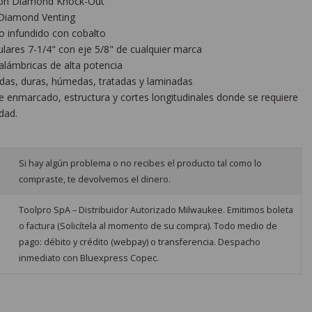
 con Diamond Knock-Out
 Diamond Venting
ro infundido con cobalto
culares 7-1/4" con eje 5/8" de cualquier marca
alámbricas de alta potencia
das, duras, húmedas, tratadas y laminadas
de enmarcado, estructura y cortes longitudinales donde se requiere
dad.
Si hay algún problema o no recibes el producto tal como lo
compraste, te devolvemos el dinero.
Toolpro SpA – Distribuidor Autorizado Milwaukee. Emitimos boleta
o factura (Solicítela al momento de su compra). Todo medio de
pago: débito y crédito (webpay) o transferencia. Despacho
inmediato con Bluexpress Copec.