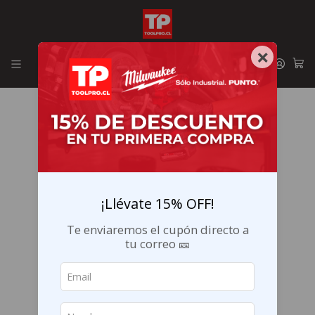
Envíos GRATIS en la RM por compras sobre $29.990
×
¡Llévate 15% OFF!
Te enviaremos el cupón directo a
tu correo 🎫