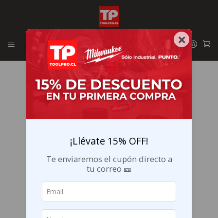
Envíos GRATIS en la RM por compras sobre $29.990
×
¡Llévate 15% OFF!
Te enviaremos el cupón directo a
tu correo 🎫