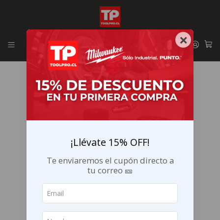
Envíos GRATIS en la RM por compras sobre $29.990
×
¡Llévate 15% OFF!
Te enviaremos el cupón directo a
tu correo 🎫