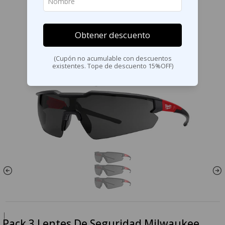
Obtener descuento
(Cupón no acumulable con descuentos
existentes. Tope de descuento 15%OFF)
|
Pack 3 Lentes De Seguridad Milwaukee