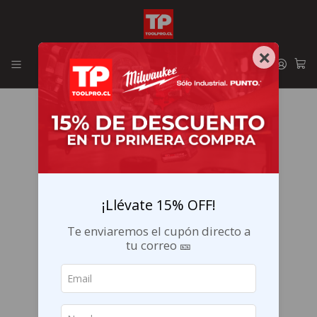
Envíos GRATIS en la RM por compras sobre $29.990
×
¡Llévate 15% OFF!
Te enviaremos el cupón directo a
tu correo 🎫