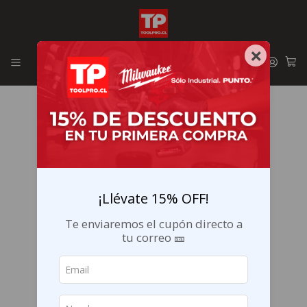
Envíos GRATIS en la RM por compras sobre $29.990
×
¡Llévate 15% OFF!
Te enviaremos el cupón directo a
tu correo 🎫