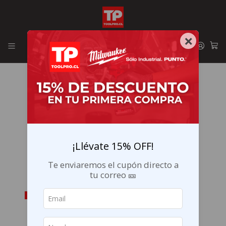
Envíos GRATIS en la RM por compras sobre $29.990
×
¡Llévate 15% OFF!
Te enviaremos el cupón directo a
tu correo 🎫