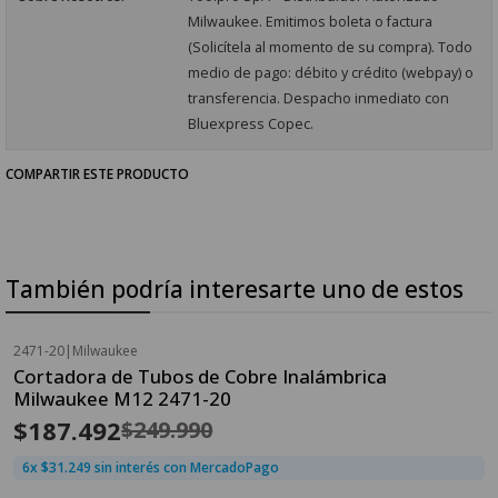
Milwaukee. Emitimos boleta o factura
(Solicítela al momento de su compra). Todo
medio de pago: débito y crédito (webpay) o
transferencia. Despacho inmediato con
Bluexpress Copec.
COMPARTIR ESTE PRODUCTO
También podría interesarte uno de estos
2471-20
|
Milwaukee
OFERTA FLASH⚡
Cortadora de Tubos de Cobre Inalámbrica
-25%
OFF
Milwaukee M12 2471-20
$187.492
$249.990
6x $31.249 sin interés con MercadoPago