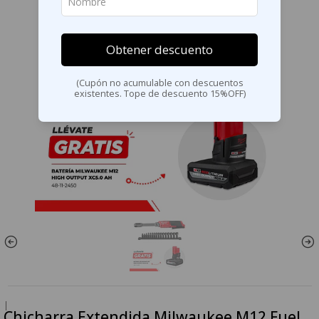
Obtener descuento
(Cupón no acumulable con descuentos
existentes. Tope de descuento 15%OFF)
|
Chicharra Extendida Milwaukee M12 Fuel