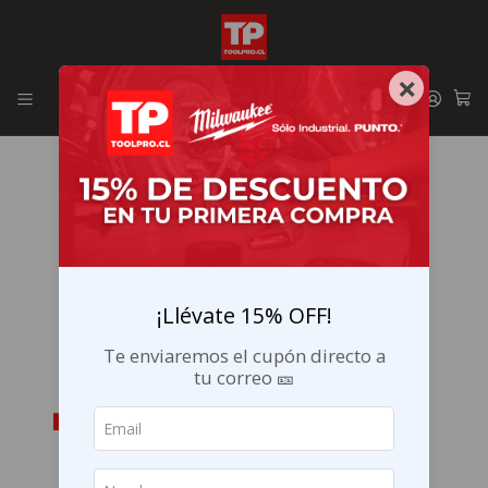
Envíos GRATIS en la RM por compras sobre $29.990
×
¡Llévate 15% OFF!
Te enviaremos el cupón directo a
tu correo 🎫