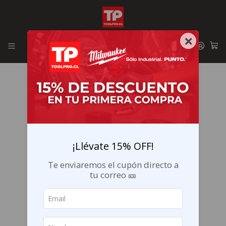
Envíos GRATIS en la RM por compras sobre $29.990
×
¡Llévate 15% OFF!
Te enviaremos el cupón directo a
tu correo 🎫