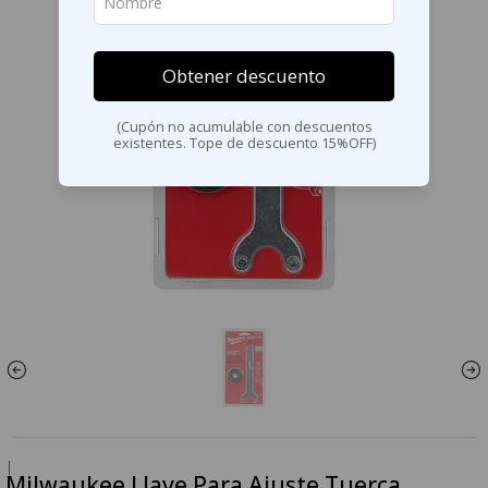
Obtener descuento
(Cupón no acumulable con descuentos
existentes. Tope de descuento 15%OFF)
|
Milwaukee Llave Para Ajuste Tuerca