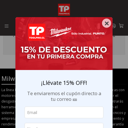
Envíos GRATIS en la RM por compras sobre $29.990
×
Todavía no hay productos disponibles aquí
Puedes probar a buscar en otras categorías o utilizar la
barra de búsqueda para encontrar otros productos.
Milwaukee M18 BRUSHLESS
¡Llévate 15% OFF!
La línea Milwaukee M18 BRUSHLESS ofrece herramientas inalámbricas con
Te enviaremos el cupón directo a
motores sin escobillas, diseñadas para mejorar la eficiencia, reducir el
tu correo 🎫
desgaste y extender la vida útil del equipo. En esta categoría encontrarás
herramientas Milwaukee M18 Brushless originales, compatibles con el
sistema de baterías M18, ideales para electricistas, instaladores, técnicos y
empresas en Chile que buscan mayor autonomía, menor mantenimiento y
rendimiento confiable para el trabajo diario, con respaldo oficial, garantía