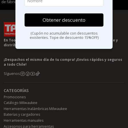
de fábrica y despacho a todo el país.
Obtener descuento
(Cupón no acumulable con descuentos
existentes. Tope de descuento 15%OFF)
En Toolpro.cl somos especilistas en herramientas Milwaukee y
distribuidores autorizados de la marca en chile 🧰🤝
¡Despachos el mismo día de tu compra! ¡Envíos rápidos y seguros
a todo Chile!
Síguenos
CATEGORÍAS
Promociones
Catálogo Milwaukee
Herramientas Inalámbricas Milwaukee
Baterías y cargadores
Herramientas manuales
Accesorios para herramientas