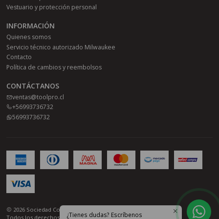
Vestuario y protección personal
INFORMACIÓN
Quienes somos
Servicio técnico autorizado Milwaukee
Contacto
Política de cambios y reembolsos
CONTÁCTANOS
ventas@toolpro.cl
+56993736732
56993736732
2026 Sociedad Comercial Toolpro SPA.
¿Tienes dudas? Escríbenos
Todos los derechos reservados.
Desarrollado por Jumpseller
.