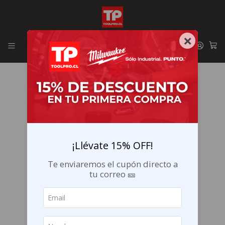
Envíos GRATIS en la RM por compras sobre $29.990
×
¡Llévate 15% OFF!
Te enviaremos el cupón directo a
tu correo 🎫