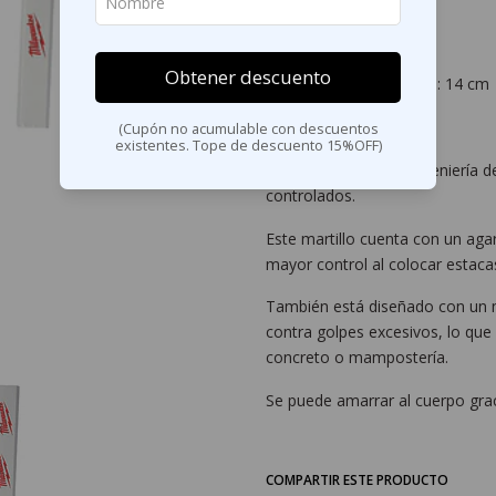
- Largo total: 38 cm
Obtener descuento
- Ancho (de cara a cara): 14 cm
-Alto: 4.7 cm
(Cupón no acumulable con descuentos
existentes. Tope de descuento 15%OFF)
El martillo/mazo de ingeniería d
controlados.
Este martillo cuenta con un ag
mayor control al colocar estacas
También está diseñado con un ma
contra golpes excesivos, lo que
concreto o mampostería.
Se puede amarrar al cuerpo grac
COMPARTIR ESTE PRODUCTO