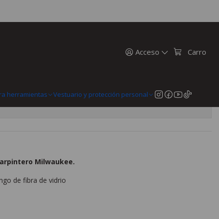
ibras Acero Forjado 48-22-9314
de Ingeniería - Combo 4 Libras
8-22-9314
Acceso
Carro
n
MercadoPago
ra herramientas
Vestuario y protección personal
 carpintero Milwaukee.
go de fibra de vidrio