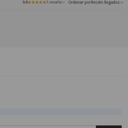
Ordenar por
Recién llegados
5.0
1 reseña