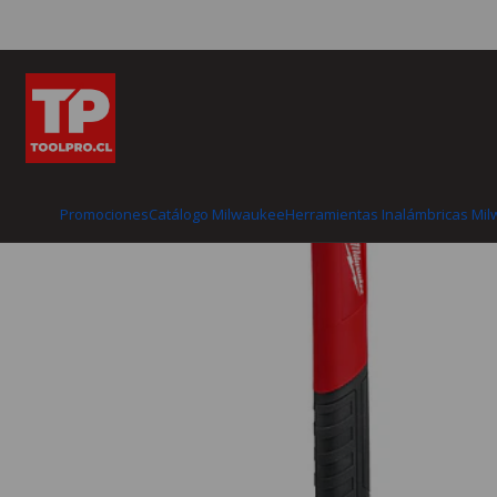
Inicio
Catálogo Milwaukee
H
Promociones
Catálogo Milwaukee
Herramientas Inalámbricas Mi