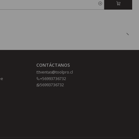
CONTÁCTANOS
ventas@toolpro.cl
ee
+56993736732
56993736732