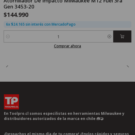
Atornillador De Impacto Milwaukee M12 Fuel 3ra
Gen 3453-20
$144.990
6x $24.165 sin interés con MercadoPago
Cantidad
Comprar ahora
En Toolpro.cl somos especilistas en herramientas Milwaukee y
distribuidores autorizados de la marca en chile 🧰🤝
¡Despachos el mismo día de tu compra! ¡Envíos rápidos y seguros