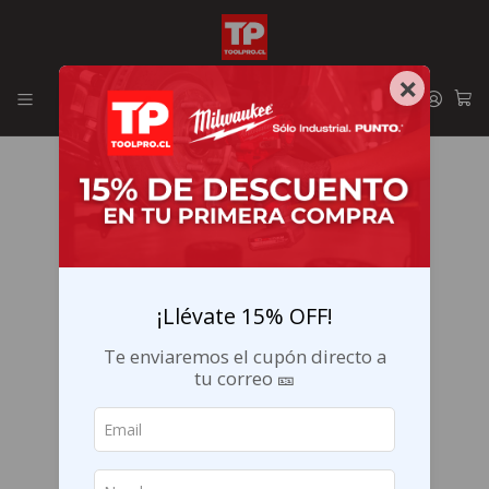
Envíos GRATIS en la RM por compras sobre $29.990
×
¡Llévate 15% OFF!
Te enviaremos el cupón directo a
tu correo 🎫