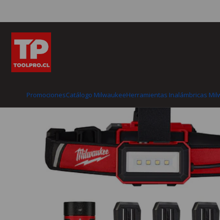
Inicio
Catálogo Milwaukee
Herramientas 
Promociones
Catálogo Milwaukee
Herramientas Inalámbricas Mi