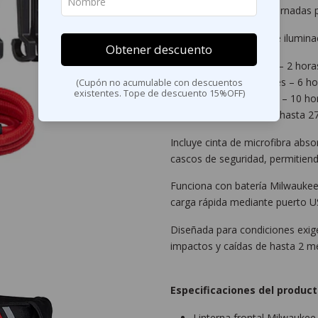
y comodidad durante jornadas 
Cuenta con 4 modos de iluminac
Obtener descuento
Alto: 600 lúmenes – 2 hora
Medio: 350 lúmenes – 6 ho
(Cupón no acumulable con descuentos
existentes. Tope de descuento 15%OFF)
Bajo: 125 lúmenes – 10 ho
Eco: 25 lúmenes – hasta 2
Incluye cinta de microfibra abso
cascos de seguridad, permitiend
Funciona con batería Milwauke
carga rápida mediante puerto US
Diseñada para condiciones exige
impactos y caídas de hasta 2 m
Especificaciones del product
Linterna frontal Milwaukee