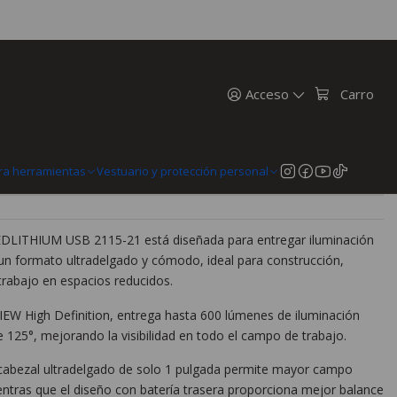
cargable Milwaukee 600 lúmenes IP54 2115-21
l Para Casco Recargable
lúmenes IP54 2115-21
Acceso
Carro
n
MercadoPago
ra herramientas
Vestuario y protección personal
REDLITHIUM USB 2115-21 está diseñada para entregar iluminación
 un formato ultradelgado y cómodo, ideal para construcción,
rabajo en espacios reducidos.
EW High Definition, entrega hasta 600 lúmenes de iluminación
 125°, mejorando la visibilidad en todo el campo de trabajo.
 cabezal ultradelgado de solo 1 pulgada permite mayor campo
entras que el diseño con batería trasera proporciona mejor balance