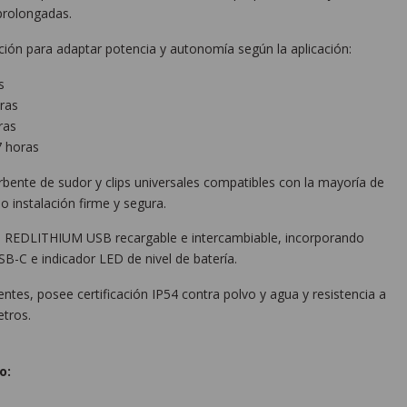
prolongadas.
ión para adaptar potencia y autonomía según la aplicación:
s
ras
ras
7 horas
rbente de sudor y clips universales compatibles con la mayoría de
o instalación firme y segura.
e REDLITHIUM USB recargable e intercambiable, incorporando
B-C e indicador LED de nivel de batería.
ntes, posee certificación IP54 contra polvo y agua y resistencia a
etros.
o: